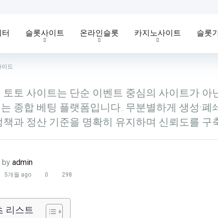
이터
슬롯사이트
온라인슬롯
카지노사이트
슬롯
가이드
 토토 사이트는 단순 이벤트 중심의 사이트가 아
는 종합 베팅 플랫폼입니다. 무분별하게 생성·폐
정책과 정산 기준을 명확히 유지하며 신뢰도를 구
by
admin
5개월 ago
0
298
츠 리스트