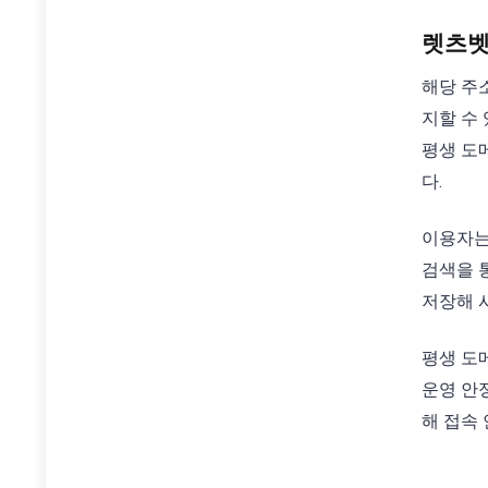
렛츠벳
해당 주
지할 수
평생 도
다.
이용자는
검색을 
저장해 
평생 도
운영 안
해 접속