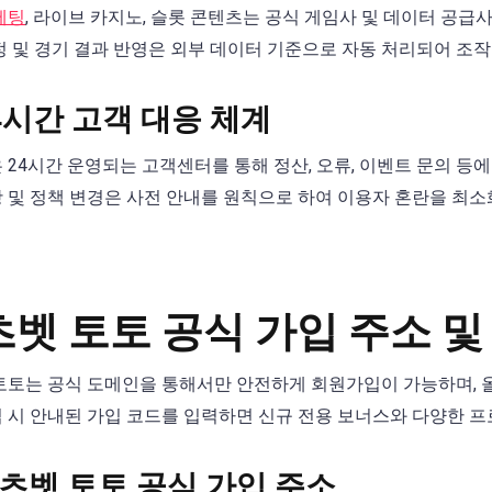
베팅
, 라이브 카지노, 슬롯 콘텐츠는 공식 게임사 및 데이터 공급
정 및 경기 결과 반영은 외부 데이터 기준으로 자동 처리되어 조작
24시간 고객 대응 체계
 24시간 운영되는 고객센터를 통해 정산, 오류, 이벤트 문의 등에
 및 정책 변경은 사전 안내를 원칙으로 하여 이용자 혼란을 최소
벳 토토 공식 가입 주소 및
토토는 공식 도메인을 통해서만 안전하게 회원가입이 가능하며, 
 시 안내된 가입 코드를 입력하면 신규 전용 보너스와 다양한 프
 렛츠벳 토토 공식 가입 주소