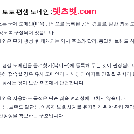
렛츠벳.com
 토토 평생 도메인 :
소는 국제 도메인(IDN) 방식으로 등록된 공식 경로로, 일반 영문
 있도록 구성되어 있습니다.
메인은 단기 생성 후 폐쇄되는 임시 주소와 달리, 동일한 브랜드
 평생 도메인을 즐겨찾기(북마크)에 등록해 두는 것이 권장됩니다
통해 접속할 경우 유사 도메인이나 사칭 페이지로 연결될 위험이 
사용하는 것이 보안 측면에서 안전합니다.
메인을 사용하는 목적은 단순 접속 편의성에 그치지 않습니다.
정성, 브랜드 일관성, 이용자 보호 체계를 유지하기 위한 관리 전략
 안정성을 확보하는 구조입니다.