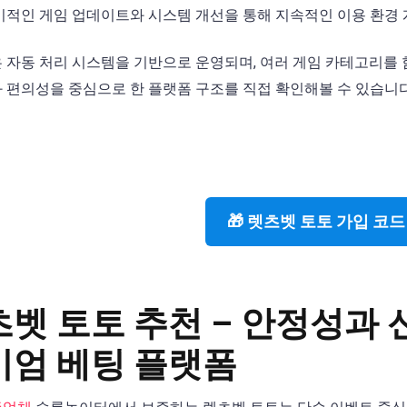
기적인 게임 업데이트와 시스템 개선을 통해 지속적인 이용 환경 
 자동 처리 시스템을 기반으로 운영되며, 여러 게임 카테고리를 
 편의성을 중심으로 한 플랫폼 구조를 직접 확인해볼 수 있습니다
🎁 렛츠벳 토토 가입 코드 :
벳 토토 추천 – 안정성과 
미엄 베팅 플랫폼