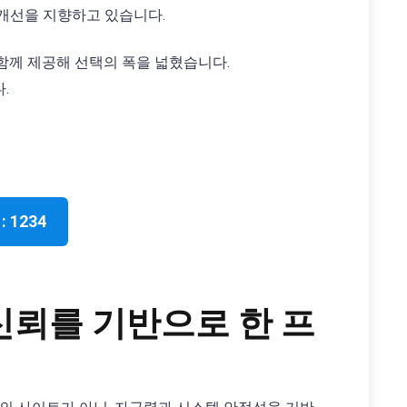
개선을 지향하고 있습니다.
함께 제공해 선택의 폭을 넓혔습니다.
.
 1234
신뢰를 기반으로 한 프