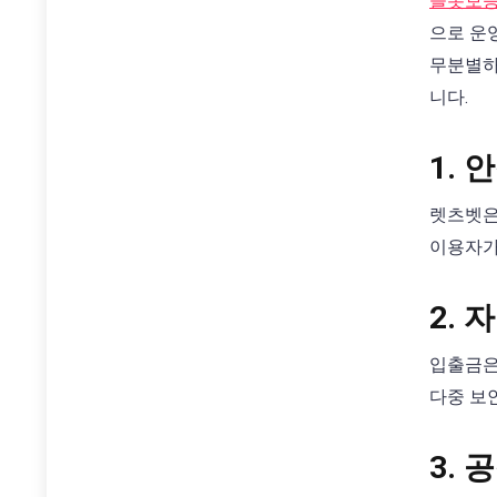
슬롯보
으로 운
무분별하
니다.
1.
렛츠벳은
이용자가
2. 
입출금은
다중 보
3.