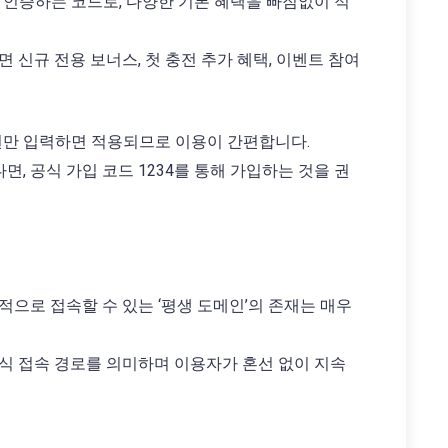
 인증하는 코드로, 다양한 기본 혜택을 빠짐없이 적
 신규 전용 보너스, 첫 충전 추가 혜택, 이벤트 참여
 번만 입력하면 적용되므로 이용이 간편합니다.
, 공식 가입 코드 1234를 통해 가입하는 것을 권
적으로 접속할 수 있는 ‘평생 도메인’의 존재는 매우
공식 접속 경로를 의미하며 이용자가 혼선 없이 지속