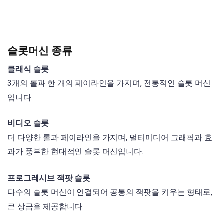
슬롯머신 종류
클래식 슬롯
3개의 롤과 한 개의 페이라인을 가지며, 전통적인 슬롯 머신
입니다.
비디오 슬롯
더 다양한 롤과 페이라인을 가지며, 멀티미디어 그래픽과 효
과가 풍부한 현대적인 슬롯 머신입니다.
프로그레시브 잭팟 슬롯
다수의 슬롯 머신이 연결되어 공통의 잭팟을 키우는 형태로,
큰 상금을 제공합니다.