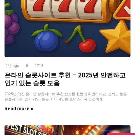
1년 ago
0
1713
온라인 슬롯사이트 추천 – 2025년 안전하고
인기 있는 슬롯 모음
2025년 최신 온라인 슬롯사이트 추천 정보를 한눈에 확인하세요. 신뢰도 높은
슬롯사이트, 인기 게임, 높은 RTP, 다양한 보너스까지 안전하게 ...
Read more »