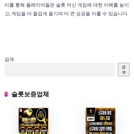
이를 통해 플레이어들은 슬롯 머신 게임에 대한 이해를 높이
고, 게임을 더 즐겁게 즐기며 더 큰 성공을 이룰 수 있습니다.
검색
검
색
슬롯보증업체