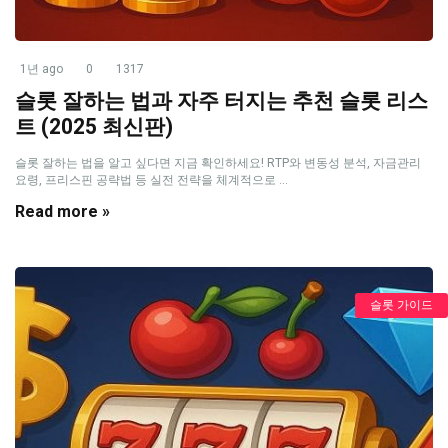
1년 ago
0
1317
슬롯 잘하는 법과 자주 터지는 추천 슬롯 리스
트 (2025 최신판)
슬롯 잘하는 법을 알고 싶다면 지금 확인하세요! RTP와 변동성 분석, 자금관리
요령, 프리스핀 공략법 등 실전 전략을 체계적으로 ...
Read more »
슬롯 가이드