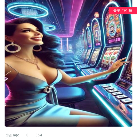
슬롯 가이드
2년 ago
0
864