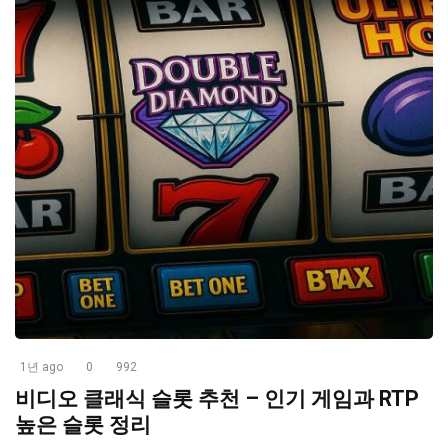
1년 ago
0
992
비디오 클래식 슬롯 추천 – 인기 게임과 RTP
높은 슬롯 정리