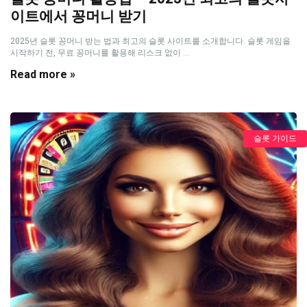
이트에서 꽁머니 받기
2025년 슬롯 꽁머니 받는 법과 최고의 슬롯 사이트를 소개합니다. 슬롯 게임을
시작하기 전, 무료 꽁머니를 활용해 리스크 없이 ...
Read more »
슬롯 가이드