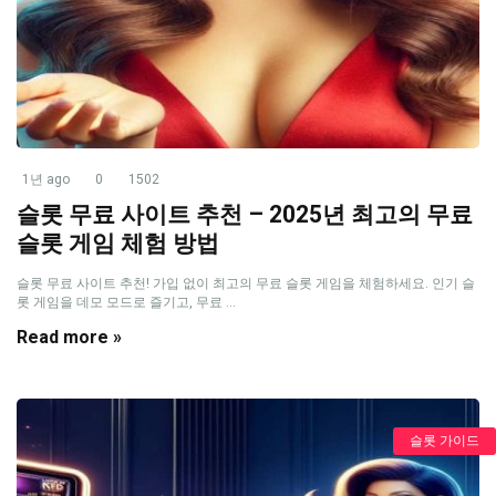
1년 ago
0
1502
슬롯 무료 사이트 추천 – 2025년 최고의 무료
슬롯 게임 체험 방법
슬롯 무료 사이트 추천! 가입 없이 최고의 무료 슬롯 게임을 체험하세요. 인기 슬
롯 게임을 데모 모드로 즐기고, 무료 ...
Read more »
슬롯 가이드