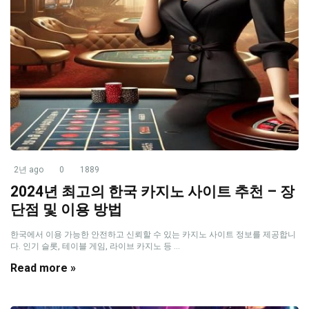
2년 ago
0
1889
2024년 최고의 한국 카지노 사이트 추천 – 장
단점 및 이용 방법
한국에서 이용 가능한 안전하고 신뢰할 수 있는 카지노 사이트 정보를 제공합니
다. 인기 슬롯, 테이블 게임, 라이브 카지노 등 ...
Read more »