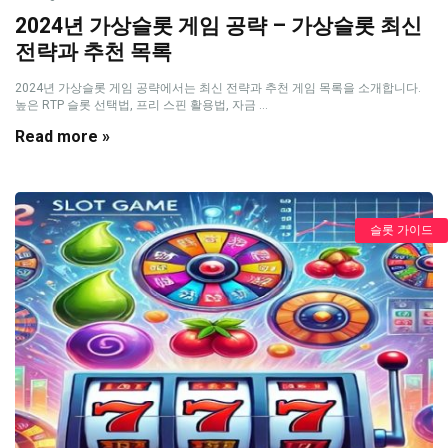
2024년 가상슬롯 게임 공략 – 가상슬롯 최신
전략과 추천 목록
2024년 가상슬롯 게임 공략에서는 최신 전략과 추천 게임 목록을 소개합니다.
높은 RTP 슬롯 선택법, 프리 스핀 활용법, 자금 ...
Read more »
슬롯 가이드