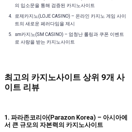
의 입소문을 통해 검증된 카지노사이트
로제카지노(LOJE CASINO) – 온라인 카지노 게임 사이
트의 새로운 페러다임을 제시
sm카지노(SM CASINO) – 엄청난 롤링과 쿠폰 이벤트
로 사랑을 받는 카지노사이트
최고의 카지노사이트 상위 9개 사
이트 리뷰
1. 파라존코리아(Parazon Korea) – 아시아에
서 큰 규모의 자본력의 카지노사이트