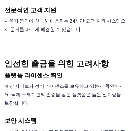
전문적인 고객 지원
사용자 문의에 신속히 대응하는 24시간 고객 지원 시스템으
로 문제를 빠르게 해결할 수 있습니다.
안전한 출금을 위한 고려사항
플랫폼 라이센스 확인
해당 사이트가 정식 라이센스를 보유하고 있는지 확인하세
요. 국제 규제기관의 인증을 받은 플랫폼은 높은 신뢰성을
보장합니다.
보안 시스템