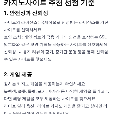
카지노사이트 추천 선정 기준
1. 안전성과 신뢰성
사이트의 라이선스 : 국제적으로 인정받는 라이선스를 가진
사이트를 선택하세요.
보안 조치 : 개인 정보와 금융 거래의 안전을 보장하는 SSL
암호화와 같은 보안 기술을 사용하는 사이트를 선호하세요.
신뢰성 : 사용자 리뷰와 평가, 장기간 운영 등을 통해 신뢰할
수 있는 사이트를 찾으세요.
2. 게임 제공
원하는 카지노 게임을 제공하는지 확인하세요.
블랙잭, 슬롯, 룰렛, 포커, 바카라 등 다양한 게임을 즐기고 싶
다면 해당 게임을 모두 제공하는 사이트를 찾으세요.
라이브 딜러 옵션 : 라이브 카지노 게임을 즐기고 싶다면 라
이브 딜러 옵션이 있는지 확인하세요.