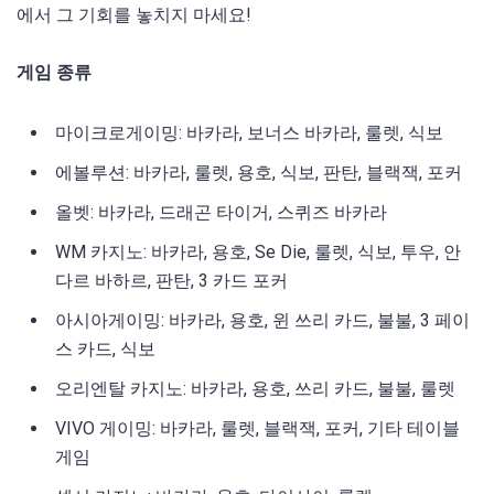
에서 그 기회를 놓치지 마세요!
게임 종류
마이크로게이밍: 바카라, 보너스 바카라, 룰렛, 식보
에볼루션: 바카라, 룰렛, 용호, 식보, 판탄, 블랙잭, 포커
올벳: 바카라, 드래곤 타이거, 스퀴즈 바카라
WM 카지노: 바카라, 용호, Se Die, 룰렛, 식보, 투우, 안
다르 바하르, 판탄, 3 카드 포커
아시아게이밍: 바카라, 용호, 윈 쓰리 카드, 불불, 3 페이
스 카드, 식보
오리엔탈 카지노: 바카라, 용호, 쓰리 카드, 불불, 룰렛
VIVO 게이밍: 바카라, 룰렛, 블랙잭, 포커, 기타 테이블
게임