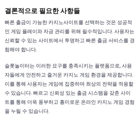
결론적으로 필요한 사항들
빠른 출금이 가능한 카지노사이트를 선택하는 것은 성공적
인 게임 플레이와 자금 관리를 위해 필수적입니다. 사용자는
신뢰할 수 있는 사이트에서 투명하고 빠른 출금 서비스를 경
험해야 합니다.
슬롯놀이터는 이러한 요구를 충족시키는 플랫폼으로, 사용
자들에게 안전하고 즐거운 카지노 게임 환경을 제공합니다.
이를 통해 사용자는 게임에 집중하며 최상의 전략을 적용할
수 있습니다. 빠르고 신뢰성 있는 출금 시스템을 갖춘 사이
트를 통해 더욱 풍부하고 흥미로운 온라인 카지노 게임 경험
을 누릴 수 있습니다.