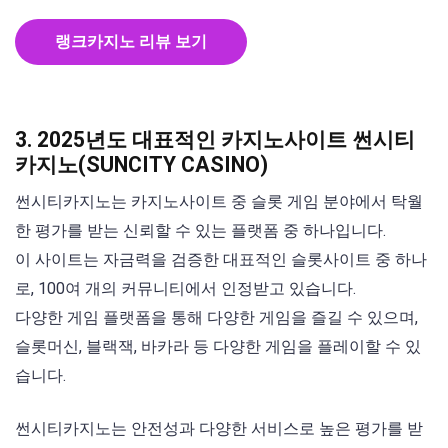
랭크카지노 리뷰 보기
3. 2025년도 대표적인 카지노사이트 썬시티
카지노(SUNCITY CASINO)
썬시티카지노는 카지노사이트 중 슬롯 게임 분야에서 탁월
한 평가를 받는 신뢰할 수 있는 플랫폼 중 하나입니다.
이 사이트는 자금력을 검증한 대표적인 슬롯사이트 중 하나
로, 100여 개의 커뮤니티에서 인정받고 있습니다.
다양한 게임 플랫폼을 통해 다양한 게임을 즐길 수 있으며,
슬롯머신, 블랙잭, 바카라 등 다양한 게임을 플레이할 수 있
습니다.
썬시티카지노는 안전성과 다양한 서비스로 높은 평가를 받