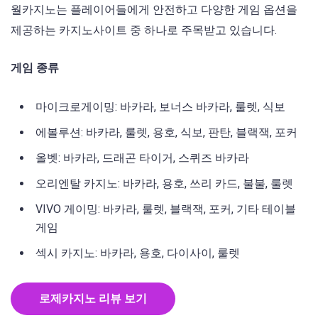
월카지노는 플레이어들에게 안전하고 다양한 게임 옵션을
제공하는 카지노사이트 중 하나로 주목받고 있습니다.
게임 종류
마이크로게이밍: 바카라, 보너스 바카라, 룰렛, 식보
에볼루션: 바카라, 룰렛, 용호, 식보, 판탄, 블랙잭, 포커
올벳: 바카라, 드래곤 타이거, 스퀴즈 바카라
오리엔탈 카지노: 바카라, 용호, 쓰리 카드, 불불, 룰렛
VIVO 게이밍: 바카라, 룰렛, 블랙잭, 포커, 기타 테이블
게임
섹시 카지노: 바카라, 용호, 다이사이, 룰렛
로제카지노 리뷰 보기