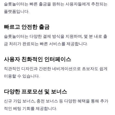
슬롯놀이터는 빠른 출금을 원하는 사용자들에게 추천되는
플랫폼입니다.
빠르고 안전한 출금
슬롯놀이터는 다양한 결제 방식을 지원하며, 몇 분 내로 출
금 처리가 완료되는 빠른 서비스를 제공합니다.
사용자 친화적인 인터페이스
직관적인 디자인과 간편한 네비게이션으로 초보자도 쉽게
이용할 수 있습니다.
다양한 프로모션 및 보너스
신규 가입 보너스, 충전 보너스 등 다양한 혜택을 통해 추가
적인 베팅 기회를 제공합니다.