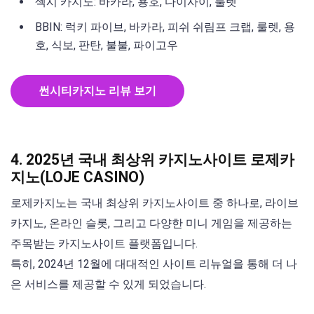
섹시 카지노: 바카라, 용호, 다이사이, 룰렛
BBIN: 럭키 파이브, 바카라, 피쉬 쉬림프 크랩, 룰렛, 용
호, 식보, 판탄, 불불, 파이고우
썬시티카지노 리뷰 보기
4. 2025년 국내 최상위 카지노사이트 로제카
지노(LOJE CASINO)
로제카지노는 국내 최상위 카지노사이트 중 하나로, 라이브
카지노, 온라인 슬롯, 그리고 다양한 미니 게임을 제공하는
주목받는 카지노사이트 플랫폼입니다.
특히, 2024년 12월에 대대적인 사이트 리뉴얼을 통해 더 나
은 서비스를 제공할 수 있게 되었습니다.