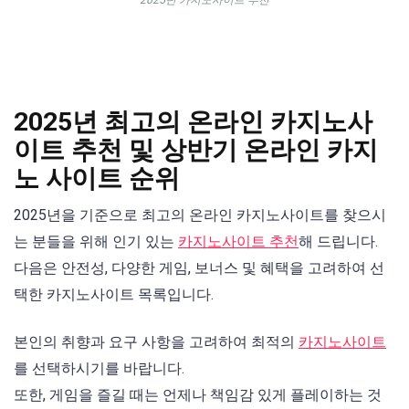
2025년 카지노사이트 추천
2025년 최고의 온라인 카지노사
이트 추천 및 상반기 온라인 카지
노 사이트 순위
2025년을 기준으로 최고의 온라인 카지노사이트를 찾으시
는 분들을 위해 인기 있는
카지노사이트 추천
해 드립니다.
다음은 안전성, 다양한 게임, 보너스 및 혜택을 고려하여 선
택한 카지노사이트 목록입니다.
본인의 취향과 요구 사항을 고려하여 최적의
카지노사이트
를 선택하시기를 바랍니다.
또한, 게임을 즐길 때는 언제나 책임감 있게 플레이하는 것