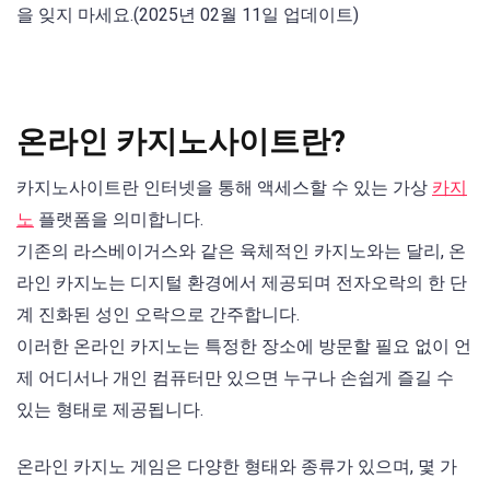
을 잊지 마세요.(2025년 02월 11일 업데이트)
온라인 카지노사이트란?
카지노사이트란 인터넷을 통해 액세스할 수 있는 가상
카지
노
플랫폼을 의미합니다.
기존의 라스베이거스와 같은 육체적인 카지노와는 달리, 온
라인 카지노는 디지털 환경에서 제공되며 전자오락의 한 단
계 진화된 성인 오락으로 간주합니다.
이러한 온라인 카지노는 특정한 장소에 방문할 필요 없이 언
제 어디서나 개인 컴퓨터만 있으면 누구나 손쉽게 즐길 수
있는 형태로 제공됩니다.
온라인 카지노 게임은 다양한 형태와 종류가 있으며, 몇 가