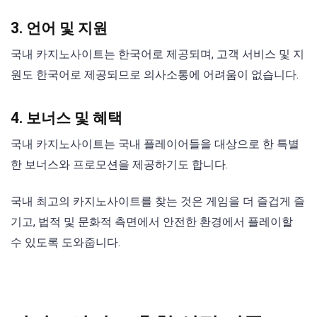
3. 언어 및 지원
국내 카지노사이트는 한국어로 제공되며, 고객 서비스 및 지
원도 한국어로 제공되므로 의사소통에 어려움이 없습니다.
4. 보너스 및 혜택
국내 카지노사이트는 국내 플레이어들을 대상으로 한 특별
한 보너스와 프로모션을 제공하기도 합니다.
국내 최고의 카지노사이트를 찾는 것은 게임을 더 즐겁게 즐
기고, 법적 및 문화적 측면에서 안전한 환경에서 플레이할
수 있도록 도와줍니다.