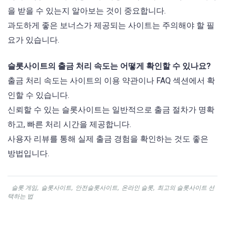
을 받을 수 있는지 알아보는 것이 중요합니다.
과도하게 좋은 보너스가 제공되는 사이트는 주의해야 할 필
요가 있습니다.
슬롯사이트의 출금 처리 속도는 어떻게 확인할 수 있나요?
출금 처리 속도는 사이트의 이용 약관이나 FAQ 섹션에서 확
인할 수 있습니다.
신뢰할 수 있는 슬롯사이트는 일반적으로 출금 절차가 명확
하고, 빠른 처리 시간을 제공합니다.
사용자 리뷰를 통해 실제 출금 경험을 확인하는 것도 좋은
방법입니다.
슬롯 게임
,
슬롯사이트
,
안전슬롯사이트
,
온라인 슬롯
,
최고의 슬롯사이트 선
택하는 법