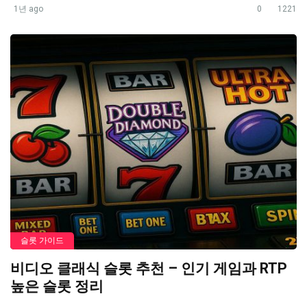
1년 ago
0
1221
슬롯 가이드
비디오 클래식 슬롯 추천 – 인기 게임과 RTP
높은 슬롯 정리