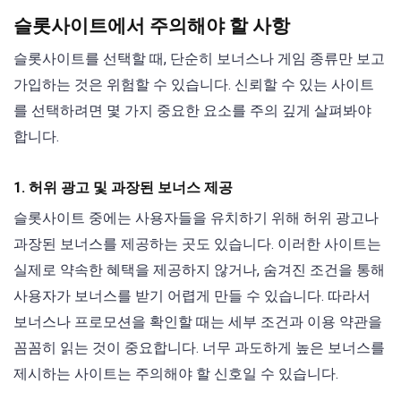
슬롯사이트에서 주의해야 할 사항
슬롯사이트를 선택할 때, 단순히 보너스나 게임 종류만 보고
가입하는 것은 위험할 수 있습니다. 신뢰할 수 있는 사이트
를 선택하려면 몇 가지 중요한 요소를 주의 깊게 살펴봐야
합니다.
1. 허위 광고 및 과장된 보너스 제공
슬롯사이트 중에는 사용자들을 유치하기 위해 허위 광고나
과장된 보너스를 제공하는 곳도 있습니다. 이러한 사이트는
실제로 약속한 혜택을 제공하지 않거나, 숨겨진 조건을 통해
사용자가 보너스를 받기 어렵게 만들 수 있습니다. 따라서
보너스나 프로모션을 확인할 때는 세부 조건과 이용 약관을
꼼꼼히 읽는 것이 중요합니다. 너무 과도하게 높은 보너스를
제시하는 사이트는 주의해야 할 신호일 수 있습니다.