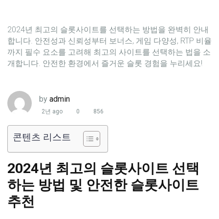
2024년 최고의 슬롯사이트를 선택하는 방법을 완벽히 안내
합니다. 안전성과 신뢰성부터 보너스, 게임 다양성, RTP 비율
까지 필수 요소를 고려해 최고의 사이트를 선택하는 법을 소
개합니다. 안전한 환경에서 즐거운 슬롯 경험을 누리세요!
by
admin
2년 ago
0
856
콘텐츠 리스트
2024년 최고의 슬롯사이트 선택
하는 방법 및 안전한 슬롯사이트
추천