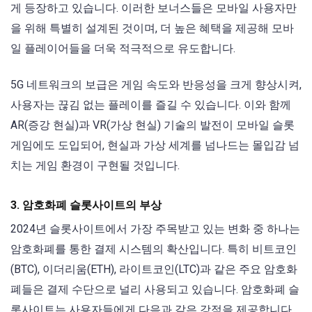
게 등장하고 있습니다. 이러한 보너스들은 모바일 사용자만
을 위해 특별히 설계된 것이며, 더 높은 혜택을 제공해 모바
일 플레이어들을 더욱 적극적으로 유도합니다.
5G 네트워크의 보급은 게임 속도와 반응성을 크게 향상시켜,
사용자는 끊김 없는 플레이를 즐길 수 있습니다. 이와 함께
AR(증강 현실)과 VR(가상 현실) 기술의 발전이 모바일 슬롯
게임에도 도입되어, 현실과 가상 세계를 넘나드는 몰입감 넘
치는 게임 환경이 구현될 것입니다.
3. 암호화폐 슬롯사이트의 부상
2024년 슬롯사이트에서 가장 주목받고 있는 변화 중 하나는
암호화폐를 통한 결제 시스템의 확산입니다. 특히 비트코인
(BTC), 이더리움(ETH), 라이트코인(LTC)과 같은 주요 암호화
폐들은 결제 수단으로 널리 사용되고 있습니다. 암호화폐 슬
롯사이트는 사용자들에게 다음과 같은 강점을 제공합니다.