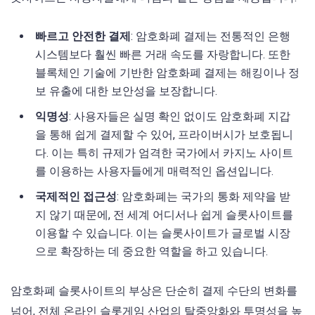
빠르고 안전한 결제
: 암호화폐 결제는 전통적인 은행
시스템보다 훨씬 빠른 거래 속도를 자랑합니다. 또한
블록체인 기술에 기반한 암호화폐 결제는 해킹이나 정
보 유출에 대한 보안성을 보장합니다.
익명성
: 사용자들은 실명 확인 없이도 암호화폐 지갑
을 통해 쉽게 결제할 수 있어, 프라이버시가 보호됩니
다. 이는 특히 규제가 엄격한 국가에서 카지노 사이트
를 이용하는 사용자들에게 매력적인 옵션입니다.
국제적인 접근성
: 암호화폐는 국가의 통화 제약을 받
지 않기 때문에, 전 세계 어디서나 쉽게 슬롯사이트를
이용할 수 있습니다. 이는 슬롯사이트가 글로벌 시장
으로 확장하는 데 중요한 역할을 하고 있습니다.
암호화폐 슬롯사이트의 부상은 단순히 결제 수단의 변화를
넘어, 전체 온라인 슬롯게임 산업의 탈중앙화와 투명성을 높