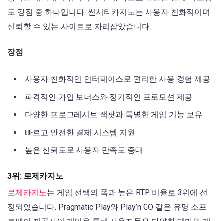
도 강점 중 하나입니다. 썬시티카지노는 사용자 친화적이며
신뢰할 수 있는 사이트로 자리잡았습니다.
장점
사용자 친화적인 인터페이스로 편리한 사용 경험 제공
파격적인 가입 보너스와 정기적인 프로모션 제공
다양한 프로그레시브 잭팟과 특별한 게임 기능 보유
빠르고 안전한 결제 시스템 지원
높은 신뢰도로 사용자 만족도 증대
3위: 로제카지노
로제카지노
는 게임 선택의 폭과 높은 RTP 비율로 3위에 선
정되었습니다. Pragmatic Play와 Play’n GO 같은 유명 소프