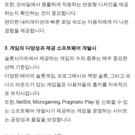
또한, 모바일에서 원활하게 작동하는 반응형 디자인을 제공
하는지 확인하는 것이 중요합니다.
편리한 내비게이션과 빠른 로딩 속도는 이용자에게 더 나은
경험을 제공합니다.
3. 게임의 다양성과 제공 소프트웨어 개발사
슬롯사이트에서 제공하는 게임의 수와 종류는 매우 중요한
선택 기준입니다.
다양한 테마의 슬롯게임, 프로그레시브 잭팟 슬롯, 그리고 보
너스 라운드가 있는 게임들은 사용자들의 흥미를 지속적으
로 유지시킵니다.
또한, NetEnt, Microgaming, Pragmatic Play 등 신뢰할 수 있
는 소프트웨어 개발사가 제공하는 게임을 운영하는 사이트
는 공정성과 품질을 보장합니다.