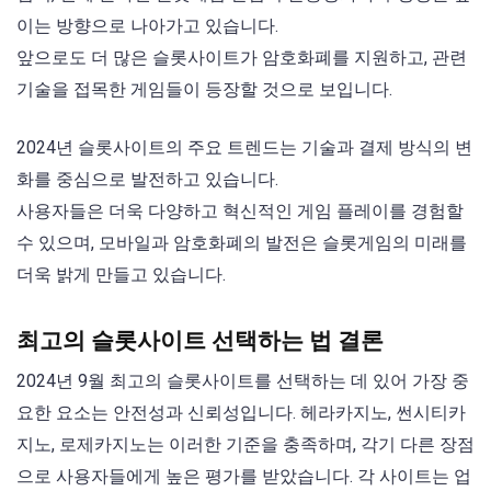
이는 방향으로 나아가고 있습니다.
앞으로도 더 많은 슬롯사이트가 암호화폐를 지원하고, 관련
기술을 접목한 게임들이 등장할 것으로 보입니다.
2024년 슬롯사이트의 주요 트렌드는 기술과 결제 방식의 변
화를 중심으로 발전하고 있습니다.
사용자들은 더욱 다양하고 혁신적인 게임 플레이를 경험할
수 있으며, 모바일과 암호화폐의 발전은 슬롯게임의 미래를
더욱 밝게 만들고 있습니다.
최고의 슬롯사이트 선택하는 법 결론
2024년 9월 최고의 슬롯사이트를 선택하는 데 있어 가장 중
요한 요소는 안전성과 신뢰성입니다. 헤라카지노, 썬시티카
지노, 로제카지노는 이러한 기준을 충족하며, 각기 다른 장점
으로 사용자들에게 높은 평가를 받았습니다. 각 사이트는 업