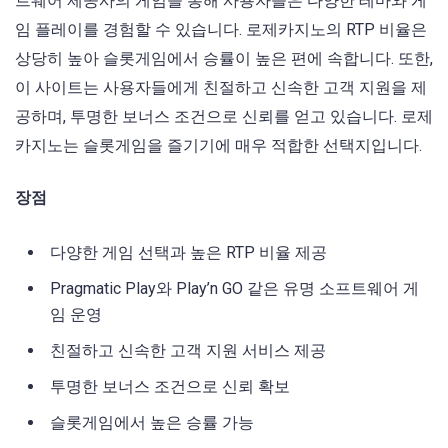
트웨어 제공사의 게임을 통해 사용자들은 다양한 테마와 게
임 플레이를 경험할 수 있습니다. 로제카지노의 RTP 비율은
상당히 높아 슬롯게임에서 승률이 높은 편에 속합니다. 또한,
이 사이트는 사용자들에게 친절하고 신속한 고객 지원을 제
공하며, 투명한 보너스 조건으로 신뢰를 얻고 있습니다. 로제
카지노는 슬롯게임을 즐기기에 매우 적합한 선택지입니다.
장점
다양한 게임 선택과 높은 RTP 비율 제공
Pragmatic Play와 Play’n GO 같은 유명 소프트웨어 게
임 운영
친절하고 신속한 고객 지원 서비스 제공
투명한 보너스 조건으로 신뢰 확보
슬롯게임에서 높은 승률 가능