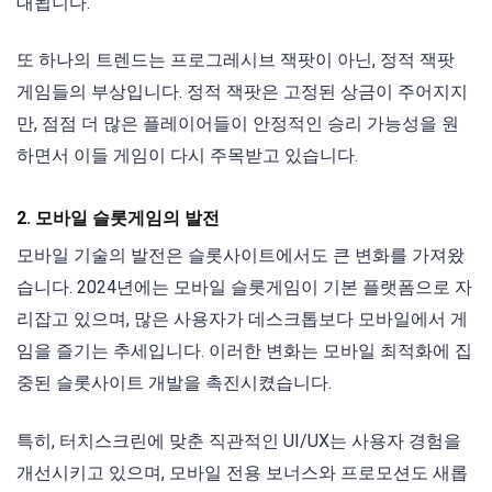
대됩니다.
또 하나의 트렌드는 프로그레시브 잭팟이 아닌, 정적 잭팟
게임들의 부상입니다. 정적 잭팟은 고정된 상금이 주어지지
만, 점점 더 많은 플레이어들이 안정적인 승리 가능성을 원
하면서 이들 게임이 다시 주목받고 있습니다.
2. 모바일 슬롯게임의 발전
모바일 기술의 발전은 슬롯사이트에서도 큰 변화를 가져왔
습니다. 2024년에는 모바일 슬롯게임이 기본 플랫폼으로 자
리잡고 있으며, 많은 사용자가 데스크톱보다 모바일에서 게
임을 즐기는 추세입니다. 이러한 변화는 모바일 최적화에 집
중된 슬롯사이트 개발을 촉진시켰습니다.
특히, 터치스크린에 맞춘 직관적인 UI/UX는 사용자 경험을
개선시키고 있으며, 모바일 전용 보너스와 프로모션도 새롭