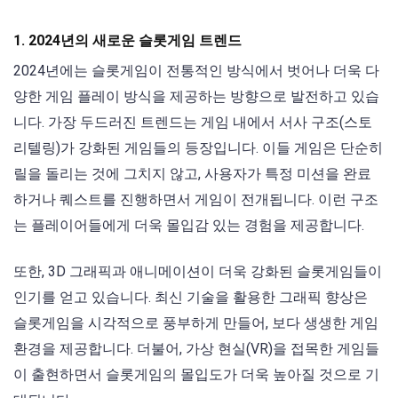
1. 2024년의 새로운 슬롯게임 트렌드
2024년에는 슬롯게임이 전통적인 방식에서 벗어나 더욱 다
양한 게임 플레이 방식을 제공하는 방향으로 발전하고 있습
니다. 가장 두드러진 트렌드는 게임 내에서 서사 구조(스토
리텔링)가 강화된 게임들의 등장입니다. 이들 게임은 단순히
릴을 돌리는 것에 그치지 않고, 사용자가 특정 미션을 완료
하거나 퀘스트를 진행하면서 게임이 전개됩니다. 이런 구조
는 플레이어들에게 더욱 몰입감 있는 경험을 제공합니다.
또한, 3D 그래픽과 애니메이션이 더욱 강화된 슬롯게임들이
인기를 얻고 있습니다. 최신 기술을 활용한 그래픽 향상은
슬롯게임을 시각적으로 풍부하게 만들어, 보다 생생한 게임
환경을 제공합니다. 더불어, 가상 현실(VR)을 접목한 게임들
이 출현하면서 슬롯게임의 몰입도가 더욱 높아질 것으로 기