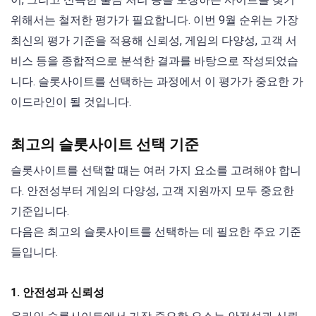
위해서는 철저한 평가가 필요합니다. 이번 9월 순위는 가장
최신의 평가 기준을 적용해 신뢰성, 게임의 다양성, 고객 서
비스 등을 종합적으로 분석한 결과를 바탕으로 작성되었습
니다. 슬롯사이트를 선택하는 과정에서 이 평가가 중요한 가
이드라인이 될 것입니다.
최고의 슬롯사이트 선택 기준
슬롯사이트를 선택할 때는 여러 가지 요소를 고려해야 합니
다. 안전성부터 게임의 다양성, 고객 지원까지 모두 중요한
기준입니다.
다음은 최고의 슬롯사이트를 선택하는 데 필요한 주요 기준
들입니다.
1. 안전성과 신뢰성