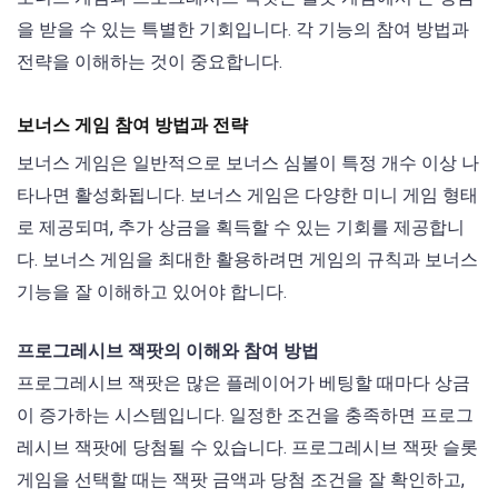
을 받을 수 있는 특별한 기회입니다. 각 기능의 참여 방법과
전략을 이해하는 것이 중요합니다.
보너스 게임 참여 방법과 전략
보너스 게임은 일반적으로 보너스 심볼이 특정 개수 이상 나
타나면 활성화됩니다. 보너스 게임은 다양한 미니 게임 형태
로 제공되며, 추가 상금을 획득할 수 있는 기회를 제공합니
다. 보너스 게임을 최대한 활용하려면 게임의 규칙과 보너스
기능을 잘 이해하고 있어야 합니다.
프로그레시브 잭팟의 이해와 참여 방법
프로그레시브 잭팟은 많은 플레이어가 베팅할 때마다 상금
이 증가하는 시스템입니다. 일정한 조건을 충족하면 프로그
레시브 잭팟에 당첨될 수 있습니다. 프로그레시브 잭팟 슬롯
게임을 선택할 때는 잭팟 금액과 당첨 조건을 잘 확인하고,