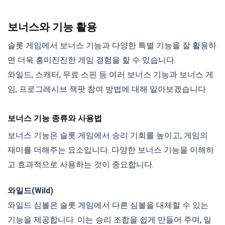
보너스와 기능 활용
슬롯 게임에서 보너스 기능과 다양한 특별 기능을 잘 활용하
면 더욱 흥미진진한 게임 경험을 할 수 있습니다.
와일드, 스캐터, 무료 스핀 등 여러 보너스 기능과 보너스 게
임, 프로그레시브 잭팟 참여 방법에 대해 알아보겠습니다.
보너스 기능 종류와 사용법
보너스 기능은 슬롯 게임에서 승리 기회를 높이고, 게임의
재미를 더해주는 요소입니다. 다양한 보너스 기능을 이해하
고 효과적으로 사용하는 것이 중요합니다.
와일드(Wild)
와일드 심볼은 슬롯 게임에서 다른 심볼을 대체할 수 있는
기능을 제공합니다. 이는 승리 조합을 쉽게 만들어 주며, 일