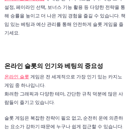
설정, 페이라인 선택, 보너스 기능 활용 등 다양한 전략을 통
해 승률을 높이고 더 나은 게임 경험을 즐길 수 있습니다. 책
임 있는 베팅과 예산 관리를 통해 안전하게 슬롯 게임을 즐
기세요.
온라인 슬롯의 인기와 베팅의 중요성
온라인 슬롯
게임은 전 세계적으로 가장 인기 있는 카지노
게임 중 하나입니다.
화려한 그래픽과 다양한 테마, 간단한 규칙 덕분에 많은 사
람들이 즐기고 있습니다.
슬롯 게임은 복잡한 전략이 필요 없고, 순전히 운에 의존하
는 요소가 강하기 때문에 누구나 쉽게 접근할 수 있습니다.