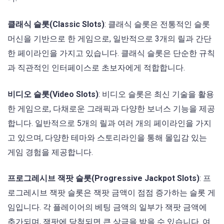
클래식 슬롯(Classic Slots)
: 클래식 슬롯은 전통적인 슬롯
머신을 기반으로 한 게임으로, 일반적으로 3개의 릴과 간단
한 페이라인을 가지고 있습니다. 클래식 슬롯은 단순한 규칙
과 직관적인 인터페이스로 초보자에게 적합합니다.
비디오 슬롯(Video Slots)
: 비디오 슬롯은 최신 기술을 활용
한 게임으로, 다채로운 그래픽과 다양한 보너스 기능을 제공
합니다. 일반적으로 5개의 릴과 여러 개의 페이라인을 가지
고 있으며, 다양한 테마와 스토리라인을 통해 몰입감 있는
게임 경험을 제공합니다.
프로그레시브 잭팟 슬롯(Progressive Jackpot Slots)
: 프
로그레시브 잭팟 슬롯은 잭팟 금액이 점점 증가하는 슬롯 게
임입니다. 각 플레이어의 베팅 금액의 일부가 잭팟 금액에
추가되며, 잭팟에 당첨되면 큰 상금을 받을 수 있습니다. 여