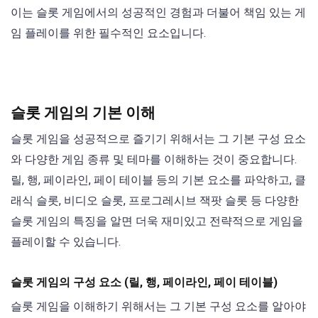
이는 슬롯 게임에서의 성공적인 경험과 더불어 책임 있는 게
임 플레이를 위한 필수적인 요소입니다.
슬롯 게임의 기본 이해
슬롯 게임을 성공적으로 즐기기 위해서는 그 기본 구성 요소
와 다양한 게임 종류 및 테마를 이해하는 것이 중요합니다.
릴, 행, 페이라인, 페이 테이블 등의 기본 요소를 파악하고, 클
래식 슬롯, 비디오 슬롯, 프로그레시브 잭팟 슬롯 등 다양한
슬롯 게임의 특징을 알면 더욱 재미있고 전략적으로 게임을
플레이할 수 있습니다.
슬롯 게임의 구성 요소 (릴, 행, 페이라인, 페이 테이블)
슬롯 게임을 이해하기 위해서는 그 기본 구성 요소를 알아야