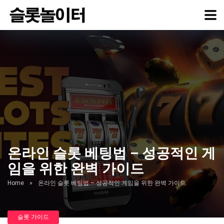
온라인 슬롯 베팅법 – 성공적인 게
임을 위한 완벽 가이드
Home
»
온라인 슬롯 베팅법 – 성공적인 게임을 위한 완벽 가이드
슬롯 가이드