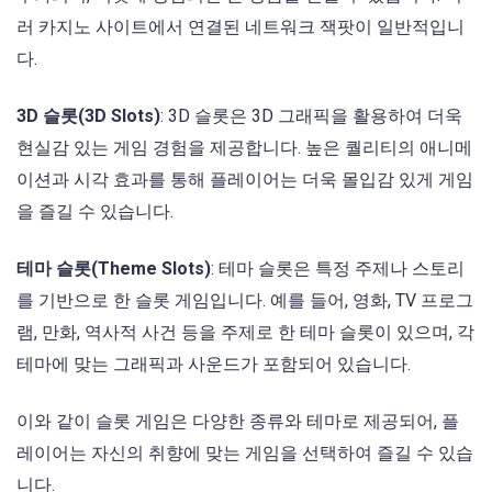
러 카지노 사이트에서 연결된 네트워크 잭팟이 일반적입니
다.
3D 슬롯(3D Slots)
: 3D 슬롯은 3D 그래픽을 활용하여 더욱
현실감 있는 게임 경험을 제공합니다. 높은 퀄리티의 애니메
이션과 시각 효과를 통해 플레이어는 더욱 몰입감 있게 게임
을 즐길 수 있습니다.
테마 슬롯(Theme Slots)
: 테마 슬롯은 특정 주제나 스토리
를 기반으로 한 슬롯 게임입니다. 예를 들어, 영화, TV 프로그
램, 만화, 역사적 사건 등을 주제로 한 테마 슬롯이 있으며, 각
테마에 맞는 그래픽과 사운드가 포함되어 있습니다.
이와 같이 슬롯 게임은 다양한 종류와 테마로 제공되어, 플
레이어는 자신의 취향에 맞는 게임을 선택하여 즐길 수 있습
니다.