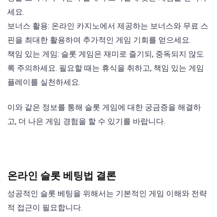
세요.
보너스 활용: 온라인 카지노에서 제공하는 보너스와 무료 스
핀을 최대한 활용하여 추가적인 게임 기회를 얻으세요.
책임 있는 게임: 슬롯 게임은 재미로 즐기되, 중독되지 않도
록 주의하세요. 필요할 때는 휴식을 취하고, 책임 있는 게임
플레이를 실천하세요.
이와 같은 정보를 통해 슬롯 게임에 대한 궁금증을 해결하
고, 더 나은 게임 경험을 할 수 있기를 바랍니다.
온라인 슬롯 베팅법 결론
성공적인 슬롯 베팅을 위해서는 기본적인 게임 이해와 전략
적 접근이 필요합니다.