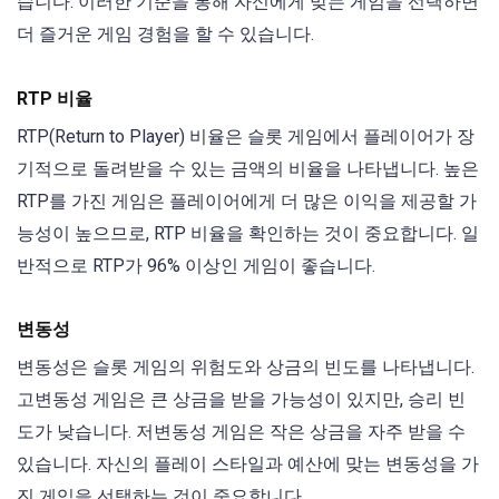
습니다. 이러한 기준을 통해 자신에게 맞는 게임을 선택하면
더 즐거운 게임 경험을 할 수 있습니다.
RTP 비율
RTP(Return to Player) 비율은 슬롯 게임에서 플레이어가 장
기적으로 돌려받을 수 있는 금액의 비율을 나타냅니다. 높은
RTP를 가진 게임은 플레이어에게 더 많은 이익을 제공할 가
능성이 높으므로, RTP 비율을 확인하는 것이 중요합니다. 일
반적으로 RTP가 96% 이상인 게임이 좋습니다.
변동성
변동성은 슬롯 게임의 위험도와 상금의 빈도를 나타냅니다.
고변동성 게임은 큰 상금을 받을 가능성이 있지만, 승리 빈
도가 낮습니다. 저변동성 게임은 작은 상금을 자주 받을 수
있습니다. 자신의 플레이 스타일과 예산에 맞는 변동성을 가
진 게임을 선택하는 것이 중요합니다.