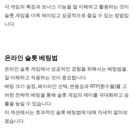
각 게임의 특징과 보너스 기능을 잘 이해하고 활용하는 것이
슬롯 게임을 더욱 재미있고 성공적으로 즐길 수 있는 방법입
니다.
온라인 슬롯 베팅법
온라인 슬롯 게임에서 성공적인 경험을 위해서는 베팅법을
잘 이해하고 적용하는 것이 중요합니다.
베팅 크기 설정, 페이라인 선택, 변동성과 RTP(환수율)를 고
려한 전략적 베팅을 통해 슬롯 게임의 재미를 극대화하고 승
률을 높일 수 있습니다.
이 섹션에서는 효과적인 슬롯 베팅법에 대해 자세히 알아보
겠습니다.