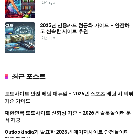
2년 ago
2025년 신용카드 현금화 가이드 – 안전하
고 신속한 사이트 추천
2년 ago
최근 포스트
토토사이트 안전 베팅 매뉴얼 – 2026년 스포츠 베팅 시 먹튀
기준 가이드
대한민국 토토사이트 신뢰성 기준 – 2026년 슬롯놀이터 분
석 제공
OutlookIndia가 발표한 2025년 메이저사이트·안전놀이터