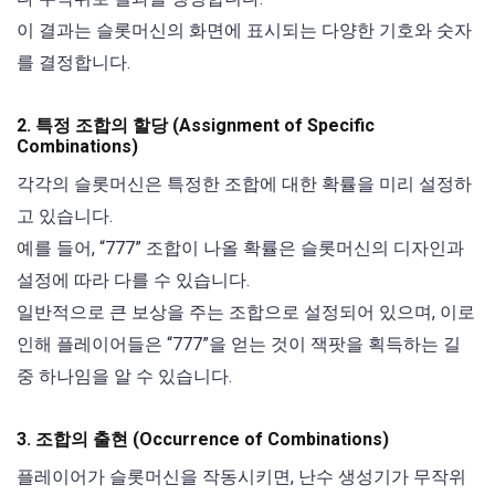
이 결과는 슬롯머신의 화면에 표시되는 다양한 기호와 숫자
를 결정합니다.
2. 특정 조합의 할당 (Assignment of Specific
Combinations)
각각의 슬롯머신은 특정한 조합에 대한 확률을 미리 설정하
고 있습니다.
예를 들어, “777” 조합이 나올 확률은 슬롯머신의 디자인과
설정에 따라 다를 수 있습니다.
일반적으로 큰 보상을 주는 조합으로 설정되어 있으며, 이로
인해 플레이어들은 “777”을 얻는 것이 잭팟을 획득하는 길
중 하나임을 알 수 있습니다.
3. 조합의 출현 (Occurrence of Combinations)
플레이어가 슬롯머신을 작동시키면, 난수 생성기가 무작위