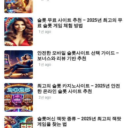
슬롯 무료 사이트 추천 – 2025년 최고의 무
료 슬롯 게임 체험 방법
1년 ago
안전한 모바일 슬롯사이트 선택 가이드 –
보너스와 리뷰 기반 추천
1년 ago
최고의 슬롯 카지노사이트 – 2025년 안전
한 온라인 슬롯 사이트 추천
2년 ago
슬롯머신 잭팟 종류 – 2025년 최고의 잭팟
게임을 찾는 법