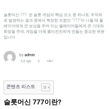
슬롯머신 777 은 슬롯 게임의 핵심 요소 중 하나로, 무작위
로 발생하는 결과 중에서 특정한 조합인 “777”이 나올 때 플
레이어에게 큰 보상을 주며 이는 플레이어들에게 큰 기대와
희망을 주며, 게임을 더욱 흥미진진하게 만들는 중요한 부분
입니다.
by
admin
2년 ago
0
1461
콘텐츠 리스트
슬롯머신 777이란?