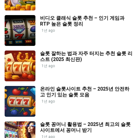
비디오 클래식 슬롯 추천 – 인기 게임과
RTP 높은 슬롯 정리
1년 ago
슬롯 잘하는 법과 자주 터지는 추천 슬롯 리
스트 (2025 최신판)
1년 ago
온라인 슬롯사이트 추천 – 2025년 안전하
고 인기 있는 슬롯 모음
1년 ago
슬롯 꽁머니 활용법 – 2025년 최고의 슬롯
사이트에서 꽁머니 받기
1년 ago