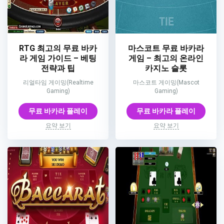
RTG 최고의 무료 바카
마스코트 무료 바카라
라 게임 가이드 – 베팅
게임 – 최고의 온라인
전략과 팁
카지노 슬롯
리얼타임 게이밍(Realtime
마스코트 게이밍(Mascot
Gaming)
Gaming)
무료 바카라 플레이
무료 바카라 플레이
요약 보기
요약 보기