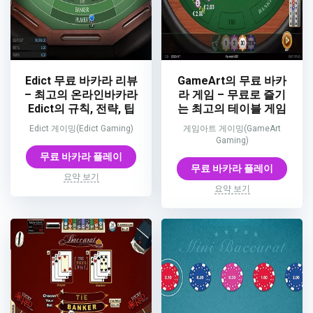
Edict 무료 바카라 리뷰
GameArt의 무료 바카
– 최고의 온라인바카라
라 게임 – 무료로 즐기
Edict의 규칙, 전략, 팁
는 최고의 테이블 게임
Edict 게이밍(Edict Gaming)
게임아트 게이밍(GameArt
Gaming)
무료 바카라 플레이
무료 바카라 플레이
요약 보기
요약 보기