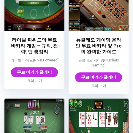
라이벌 파워드의 무료
뉴클레오 게이밍 온라
바카라 게임 – 규칙, 전
인 무료 바카라 및 Pro
략, 팁 총정리
의 완벽한 가이드
라이벌 파워드(Rival Powered)
뉴클레오 게이밍(Nucleus
Gaming)
무료 바카라 플레이
무료 바카라 플레이
요약 보기
요약 보기