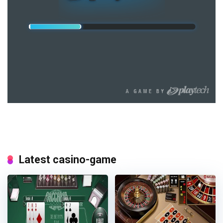
Latest casino-game