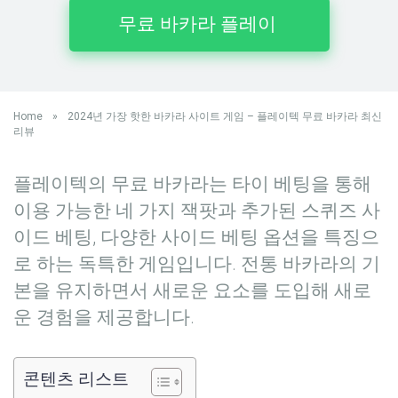
무료 바카라 플레이
Home
»
2024년 가장 핫한 바카라 사이트 게임 – 플레이텍 무료 바카라 최신
리뷰
플레이텍의 무료 바카라는 타이 베팅을 통해
이용 가능한 네 가지 잭팟과 추가된 스퀴즈 사
이드 베팅, 다양한 사이드 베팅 옵션을 특징으
로 하는 독특한 게임입니다. 전통 바카라의 기
본을 유지하면서 새로운 요소를 도입해 새로
운 경험을 제공합니다.
콘텐츠 리스트