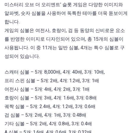
미스터리 오브 더 오리엔트’ 슬롯 게임은 다양한 이미지와
알파벳, 숫자 심볼을 사용하여 독특한 테마를 더욱 돋보이게
합니다.
게임의 심볼은 여전사, 호랑이, 검 등 동양의 신비로운 요소
를 반영한 이미지로 디자인되어 있으며, 총 15개의 심볼이
사용됩니다. 이 중 11개는 일반 심볼, 4개는 특수 심볼로 구
성되어 있습니다.
스캐터 심볼 – 5개: 8,000배, 4개: 40배, 3개: 10배,
프리 스핀 심볼 – 5개: 2배, 4개: 1.2배, 3개: 1배
여전사 심볼 – 5개: 4배, 4개: 2배, 3개: 1배
호랑이 심볼 – 5개: 3배, 4개: 1.6배, 3개: 0.8배
궤짝 심볼 – 5개: 2.4배, 4개: 1.2배, 3개: 0.6배
검 심볼 – 5개: 2배, 4개: 1배, 3개: 0.48배
기타 심볼 – 5개: 2배, 4개: 0.8배, 3개: 0.4배
A 심볼 – 5개: 1.6배, 4개: 0.6배, 3개: 0.32배