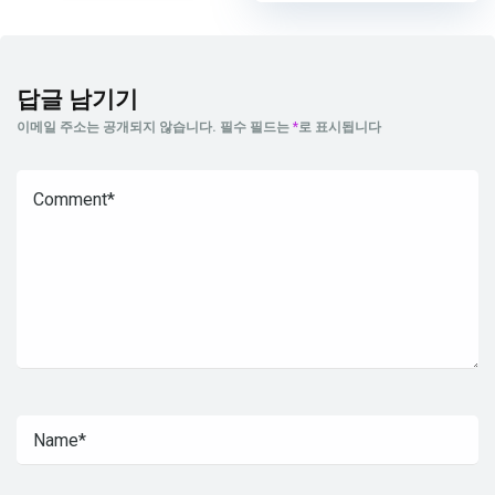
답글 남기기
이메일 주소는 공개되지 않습니다.
필수 필드는
*
로 표시됩니다