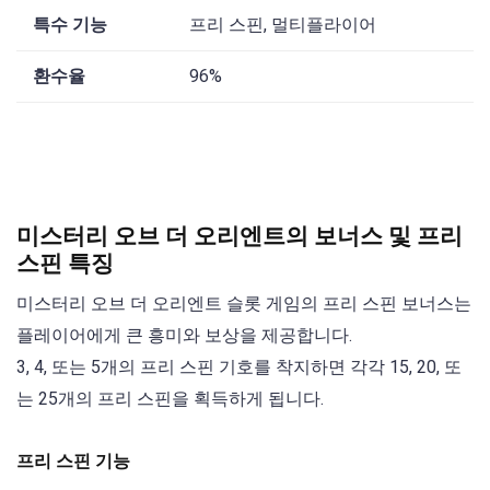
특수 기능
프리 스핀, 멀티플라이어
환수율
96%
미스터리 오브 더 오리엔트의 보너스 및 프리
스핀 특징
미스터리 오브 더 오리엔트 슬롯 게임의 프리 스핀 보너스는
플레이어에게 큰 흥미와 보상을 제공합니다.
3, 4, 또는 5개의 프리 스핀 기호를 착지하면 각각 15, 20, 또
는 25개의 프리 스핀을 획득하게 됩니다.
프리 스핀 기능