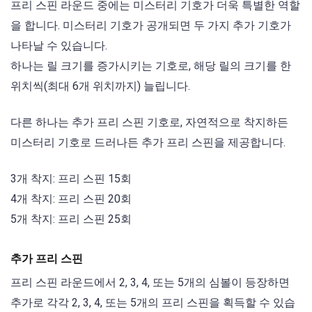
프리 스핀 라운드 중에는 미스터리 기호가 더욱 특별한 역할
을 합니다. 미스터리 기호가 공개되면 두 가지 추가 기호가
나타날 수 있습니다.
하나는 릴 크기를 증가시키는 기호로, 해당 릴의 크기를 한
위치씩(최대 6개 위치까지) 늘립니다.
다른 하나는 추가 프리 스핀 기호로, 자연적으로 착지하든
미스터리 기호로 드러나든 추가 프리 스핀을 제공합니다.
3개 착지: 프리 스핀 15회
4개 착지: 프리 스핀 20회
5개 착지: 프리 스핀 25회
추가 프리 스핀
프리 스핀 라운드에서 2, 3, 4, 또는 5개의 심볼이 등장하면
추가로 각각 2, 3, 4, 또는 5개의 프리 스핀을 획득할 수 있습