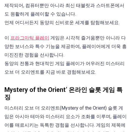
제작되어, 컴퓨터뿐만 아니라 최신 태블릿과 스마트폰에서
도 원활하게 플레이할 수 있습니다.
언제 어디서든지 동양의 신비로운 세계를 탐험해보세요.
이
프라그마틱 플레이
게임은 시각적 즐거움뿐만 아니라 다
양한 보너스와 특수 기능을 제공하여, 플레이어에게 더욱 흥
미진진한 경험을 선사합니다.
동양의 전통과 현대적인 게임 플레이가 어우러진 미스터리
오브 더 오리엔트를 지금 바로 경험해보세요.
Mystery of the Orient’ 온라인 슬롯 게임 특
징
미스터리 오브 더 오리엔트(Mystery of the Orient) 슬롯 게
임은 아시아 테마와 미스터리 요소가 조화를 이루며, 플레이
어를 매료시키는 독특한 경험을 선사합니다. 게임의 제목에