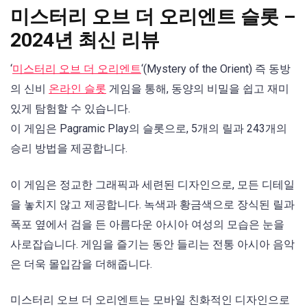
미스터리 오브 더 오리엔트 슬롯 –
2024년 최신 리뷰
‘
미스터리 오브 더 오리엔트
‘(Mystery of the Orient) 즉 동방
의 신비
온라인 슬롯
게임을 통해, 동양의 비밀을 쉽고 재미
있게 탐험할 수 있습니다.
이 게임은 Pagramic Play의 슬롯으로, 5개의 릴과 243개의
승리 방법을 제공합니다.
이 게임은 정교한 그래픽과 세련된 디자인으로, 모든 디테일
을 놓치지 않고 제공합니다. 녹색과 황금색으로 장식된 릴과
폭포 옆에서 검을 든 아름다운 아시아 여성의 모습은 눈을
사로잡습니다. 게임을 즐기는 동안 들리는 전통 아시아 음악
은 더욱 몰입감을 더해줍니다.
미스터리 오브 더 오리엔트는 모바일 친화적인 디자인으로