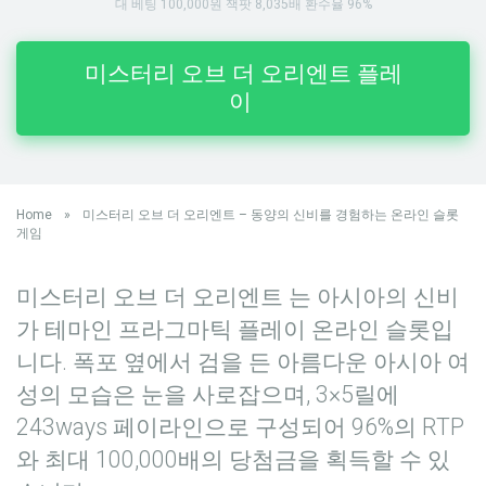
대 베팅 100,000원 잭팟 8,035배 환수율 96%
미스터리 오브 더 오리엔트 플레
이
Home
»
미스터리 오브 더 오리엔트 – 동양의 신비를 경험하는 온라인 슬롯
게임
미스터리 오브 더 오리엔트 는 아시아의 신비
가 테마인 프라그마틱 플레이 온라인 슬롯입
니다. 폭포 옆에서 검을 든 아름다운 아시아 여
성의 모습은 눈을 사로잡으며, 3×5릴에
243ways 페이라인으로 구성되어 96%의 RTP
와 최대 100,000배의 당첨금을 획득할 수 있