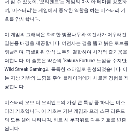
서 알 수 있듯이, ‘오리엔트’는 게임의 아시아 테마를 강조하
며, ‘미스터리’는 게임에서 중요한 역할을 하는 미스터리 기
호를 암시합니다.
이 게임의 그래픽은 화려한 벚꽃나무와 여전사가 어우러진
일본풍 배경을 제공합니다. 여전사는 검을 뽑고 붉은 로브를
휘날리며, 픽셀화된 암석 노두와 결합하여 시각적 즐거움을
더합니다. 이 슬롯은 약간의 ‘Sakura Fortune’ 느낌을 주지만,
Wild Streak Gaming의 독특한 스타일로 완성되었습니다. 이
는 지상 기반의 느낌을 주어 플레이어에게 새로운 경험을 제
공합니다.
미스터리 오브 더 오리엔트의 가장 큰 특징 중 하나는 미스
터리 기호입니다. 이 기호는 기본 게임과 프리 스핀 라운드
의 모든 셀에 나타나며, 히트 시 무작위로 다른 기호로 변환
됩니다.