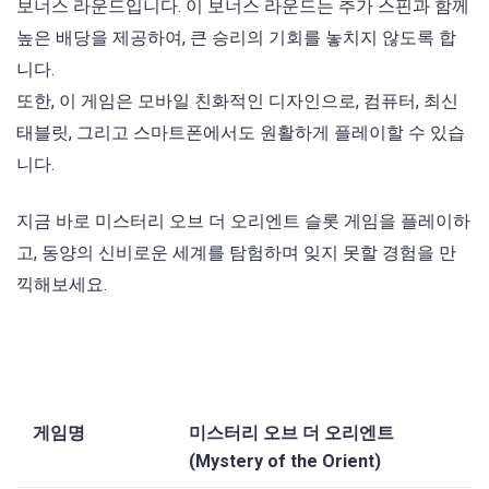
보너스 라운드입니다. 이 보너스 라운드는 추가 스핀과 함께
높은 배당을 제공하여, 큰 승리의 기회를 놓치지 않도록 합
니다.
또한, 이 게임은 모바일 친화적인 디자인으로, 컴퓨터, 최신
태블릿, 그리고 스마트폰에서도 원활하게 플레이할 수 있습
니다.
지금 바로 미스터리 오브 더 오리엔트 슬롯 게임을 플레이하
고, 동양의 신비로운 세계를 탐험하며 잊지 못할 경험을 만
끽해보세요.
게임명
미스터리 오브 더 오리엔트
(Mystery of the Orient)