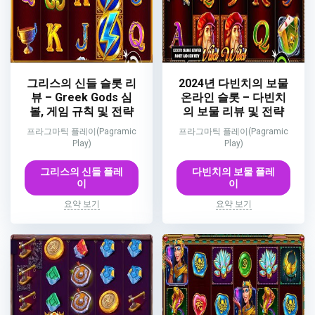
그리스의 신들 슬롯 리
2024년 다빈치의 보물
뷰 – Greek Gods 심
온라인 슬롯 – 다빈치
볼, 게임 규칙 및 전략
의 보물 리뷰 및 전략
프라그마틱 플레이(Pagramic
프라그마틱 플레이(Pagramic
Play)
Play)
그리스의 신들 플레
다빈치의 보물 플레
이
이
요약 보기
요약 보기