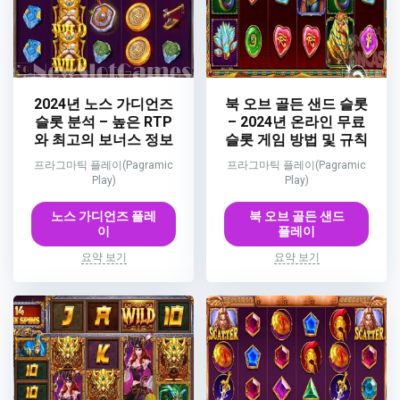
2024년 노스 가디언즈
북 오브 골든 샌드 슬롯
슬롯 분석 – 높은 RTP
– 2024년 온라인 무료
와 최고의 보너스 정보
슬롯 게임 방법 및 규칙
프라그마틱 플레이(Pagramic
프라그마틱 플레이(Pagramic
Play)
Play)
노스 가디언즈 플레
북 오브 골든 샌드
이
플레이
요약 보기
요약 보기