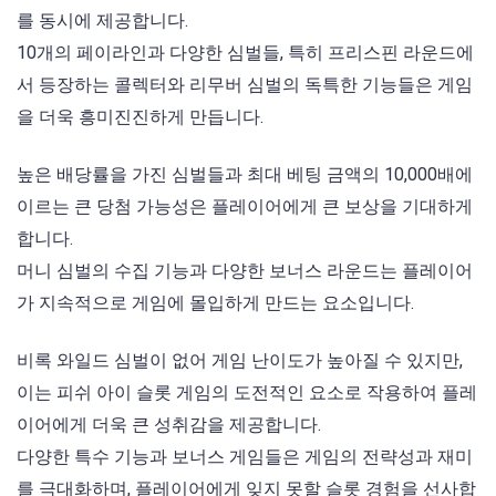
를 동시에 제공합니다.
10개의 페이라인과 다양한 심벌들, 특히 프리스핀 라운드에
서 등장하는 콜렉터와 리무버 심벌의 독특한 기능들은 게임
을 더욱 흥미진진하게 만듭니다.
높은 배당률을 가진 심벌들과 최대 베팅 금액의 10,000배에
이르는 큰 당첨 가능성은 플레이어에게 큰 보상을 기대하게
합니다.
머니 심벌의 수집 기능과 다양한 보너스 라운드는 플레이어
가 지속적으로 게임에 몰입하게 만드는 요소입니다.
비록 와일드 심벌이 없어 게임 난이도가 높아질 수 있지만,
이는 피쉬 아이 슬롯 게임의 도전적인 요소로 작용하여 플레
이어에게 더욱 큰 성취감을 제공합니다.
다양한 특수 기능과 보너스 게임들은 게임의 전략성과 재미
를 극대화하며, 플레이어에게 잊지 못할 슬롯 경험을 선사합