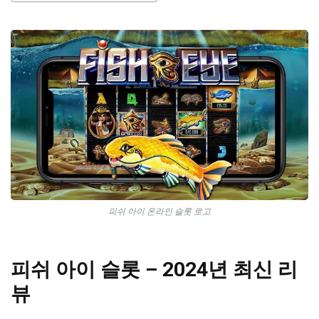
피쉬 아이 온라인 슬롯 로고
피쉬 아이 슬롯 – 2024년 최신 리
뷰