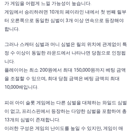
가 게임을 어렵게 느낄 가능성이 높습니다.
게임에서 승리하려면 10개의 페이라인 내에서 첫 번째 릴부
터 오른쪽으로 동일한 심벌이 3개 이상 연속으로 등장해야
합니다.
그러나 스캐터 심벌과 머니 심벌은 릴의 위치에 관계없이 특
정 수 이상이 동일한 라운드에서 나타나면 당첨으로 인정됩
니다.
플레이어는 최소 200원에서 최대 150,000원까지 베팅 금액
을 조절할 수 있으며, 최대 당첨 금액은 베팅 금액의 최대
10,000배입니다.
피쉬 아이 슬롯 게임에는 다른 심벌을 대체하는 와일드 심벌
이 없고, 프리스핀에서 등장하는 다양한 심벌을 포함하여 총
13개의 심벌이 존재합니다.
이러한 구성은 게임의 난이도를 높일 수 있지만, 게임이 매