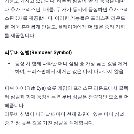
기능도 가지고 있습니다. 리무버 심벌이 한 개 등장할 때마
다 추가 프리스핀 1개를, 두 개가 동시에 등장하면 추가 프리
스핀 3개를 제공합니다. 이러한 기능들은 프리스핀 라운드
를 더욱 흥미롭게 만들고, 플레이어에게 더 많은 승리 기회
를 제공합니다.
리무버 심벌(Remover Symbol)
등장 시 함께 나타난 머니 심벌 중 가장 낮은 값을 제거
하며, 프리스핀에서 제거된 값은 다시 나타나지 않음
피쉬 아이(Fish Eye) 슬롯 게임의 프리스핀 라운드에서 콜렉
터 심벌과 함께 등장하는 리무버 심벌은 전략적인 요소를 더
해줍니다.
리무버 심벌이 나타날 때마다 현재 화면에 있는 머니 심벌
중 가장 낮은 값을 가진 심벌을 삭제합니다.