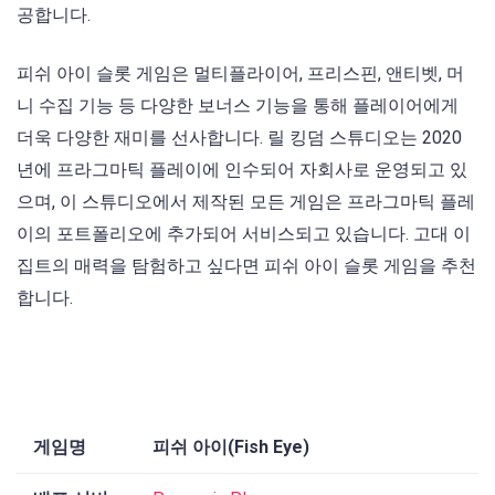
공합니다.
피쉬 아이 슬롯 게임은 멀티플라이어, 프리스핀, 앤티벳, 머
니 수집 기능 등 다양한 보너스 기능을 통해 플레이어에게
더욱 다양한 재미를 선사합니다. 릴 킹덤 스튜디오는 2020
년에 프라그마틱 플레이에 인수되어 자회사로 운영되고 있
으며, 이 스튜디오에서 제작된 모든 게임은 프라그마틱 플레
이의 포트폴리오에 추가되어 서비스되고 있습니다. 고대 이
집트의 매력을 탐험하고 싶다면 피쉬 아이 슬롯 게임을 추천
합니다.
게임명
피쉬 아이(Fish Eye)