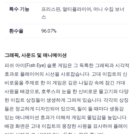
특수 기능
프리스핀, 멀티플라이어, 머니 수집 보너
스
환수율
96.07%
그래픽, 사운드 및 애니메이션
피쉬 아이(Fish Eye) 슬롯 게임은 그 독특한 그래픽과 시각적
효과로 플레이어의 시선을 사로잡습니다. 고대 이집트의 신
비로움을 주제로 한 이 게임은 깊은 나일강 속에 잠긴 거대
사원을 배경으로, 호루스의 눈을 한 신비로운 물고기와 다양
한 이집트 상징들이 생생하게 그려져 있습니다. 각각의 상징
들은 정교하게 디자인되어 있으며, 릴이 돌 때마다 생동감
있는 애니메이션 효과가 더해져 게임의 몰입감을 높입니다.
배경 화면은 고대 이집트의 웅장한 사원을 묘사하여 플레이