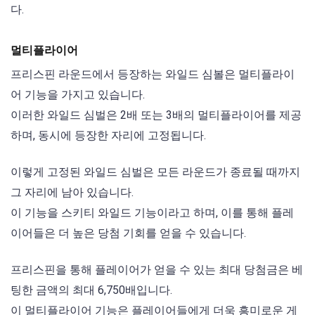
다.
멀티플라이어
프리스핀 라운드에서 등장하는 와일드 심볼은 멀티플라이
어 기능을 가지고 있습니다.
이러한 와일드 심벌은 2배 또는 3배의 멀티플라이어를 제공
하며, 동시에 등장한 자리에 고정됩니다.
이렇게 고정된 와일드 심벌은 모든 라운드가 종료될 때까지
그 자리에 남아 있습니다.
이 기능을 스키티 와일드 기능이라고 하며, 이를 통해 플레
이어들은 더 높은 당첨 기회를 얻을 수 있습니다.
프리스핀을 통해 플레이어가 얻을 수 있는 최대 당첨금은 베
팅한 금액의 최대 6,750배입니다.
이 멀티플라이어 기능은 플레이어들에게 더욱 흥미로운 게