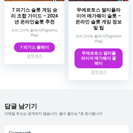
7 피기스 슬롯 게임 승
무에르토스 멀티플라
리 조합 가이드 – 2024
이어 메가웨이 슬롯 –
년 온라인슬롯 추천
온라인 슬롯 게임 정보
및 팁
프라그마틱 플레이(Pagramic
Play)
프라그마틱 플레이(Pagramic
Play)
7 피기스 플레이
무에르토스 멀티플
요약 보기
라이어 메가웨이 플
레이
요약 보기
답글 남기기
이메일 주소는 공개되지 않습니다.
필수 필드는
*
로 표시됩니다