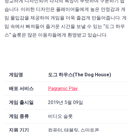
정교하게 디자인되어 각각의 특징이 뚜렷하여 구분하기 쉽
습니다. 이러한 디자인은 플레이어들에게 높은 안정감과 게
임 몰입감을 제공하여 게임을 더욱 즐겁게 만들어줍니다. 게
임 속에서 빠져들어 즐거운 시간을 보낼 수 있는 “도그 하우
스” 슬롯은 많은 이용자들에게 환영받고 있습니다.
게임명
도그 하우스(The Dog House)
배포 서비스
Pagramic Play
게임 출시일
2019년 5월 09일
게임 종류
비디오 슬롯
지원 기기
컴퓨터, 태블릿, 스마트폰