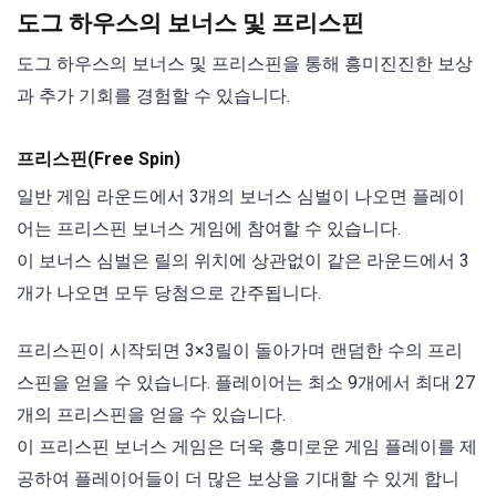
도그 하우스의 보너스 및 프리스핀
도그 하우스의 보너스 및 프리스핀을 통해 흥미진진한 보상
과 추가 기회를 경험할 수 있습니다.
프리스핀(Free Spin)
일반 게임 라운드에서 3개의 보너스 심벌이 나오면 플레이
어는 프리스핀 보너스 게임에 참여할 수 있습니다.
이 보너스 심벌은 릴의 위치에 상관없이 같은 라운드에서 3
개가 나오면 모두 당첨으로 간주됩니다.
프리스핀이 시작되면 3×3릴이 돌아가며 랜덤한 수의 프리
스핀을 얻을 수 있습니다. 플레이어는 최소 9개에서 최대 27
개의 프리스핀을 얻을 수 있습니다.
이 프리스핀 보너스 게임은 더욱 흥미로운 게임 플레이를 제
공하여 플레이어들이 더 많은 보상을 기대할 수 있게 합니