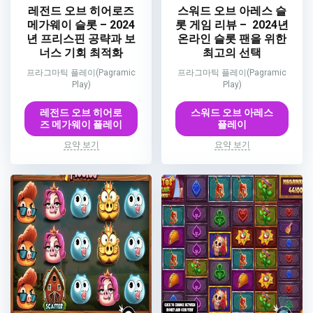
레전드 오브 히어로즈
스워드 오브 아레스 슬
메가웨이 슬롯 – 2024
롯 게임 리뷰 – 2024년
년 프리스핀 공략과 보
온라인 슬롯 팬을 위한
너스 기회 최적화
최고의 선택
프라그마틱 플레이(Pagramic
프라그마틱 플레이(Pagramic
Play)
Play)
레전드 오브 히어로
스워드 오브 아레스
즈 메가웨이 플레이
플레이
요약 보기
요약 보기