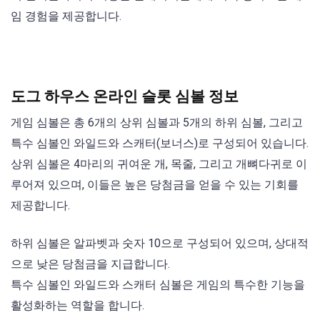
임 경험을 제공합니다.
도그 하우스 온라인 슬롯 심볼 정보
게임 심볼은 총 6개의 상위 심볼과 5개의 하위 심볼, 그리고
특수 심볼인 와일드와 스캐터(보너스)로 구성되어 있습니다.
상위 심볼은 4마리의 귀여운 개, 목줄, 그리고 개뼈다귀로 이
루어져 있으며, 이들은 높은 당첨금을 얻을 수 있는 기회를
제공합니다.
하위 심볼은 알파벳과 숫자 10으로 구성되어 있으며, 상대적
으로 낮은 당첨금을 지급합니다.
특수 심볼인 와일드와 스캐터 심볼은 게임의 특수한 기능을
활성화하는 역할을 합니다.