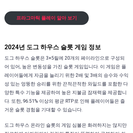
프라그마틱 플레이 알아 보기
2024년 도그 하우스 슬롯 게임 정보
도그 하우스 슬롯은 3×5릴에 20개의 페이라인으로 구성되
어 있어, 높은 변동성을 가진 슬롯 게임입니다. 이 게임은 플
레이어들에게 자금을 늘리기 위한 2배 및 3배의 승수와 수익
성 있는 엉뚱한 승리를 위한 끈적끈적한 와일드를 포함한 다
양한 특수 기능을 제공하여 높은 지불금 잠재력을 제공합니
다. 또한, 96.51% 이상의 평균 RTP로 인해 플레이어들은 즐
거운 슬롯 경험을 기대할 수 있습니다.
도그 하우스 온라인 슬롯의 게임 심볼은 화려하지는 않지만