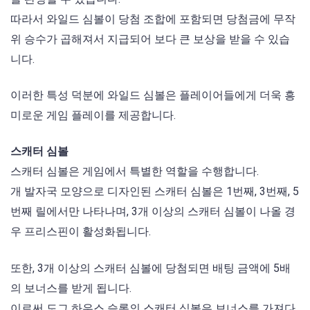
따라서 와일드 심볼이 당첨 조합에 포함되면 당첨금에 무작
위 승수가 곱해져서 지급되어 보다 큰 보상을 받을 수 있습
니다.
이러한 특성 덕분에 와일드 심볼은 플레이어들에게 더욱 흥
미로운 게임 플레이를 제공합니다.
스캐터 심볼
스캐터 심볼은 게임에서 특별한 역할을 수행합니다.
개 발자국 모양으로 디자인된 스캐터 심볼은 1번째, 3번째, 5
번째 릴에서만 나타나며, 3개 이상의 스캐터 심볼이 나올 경
우 프리스핀이 활성화됩니다.
또한, 3개 이상의 스캐터 심볼에 당첨되면 배팅 금액에 5배
의 보너스를 받게 됩니다.
이로써 도그 하우스 슬롯의 스캐터 심볼은 보너스를 가져다