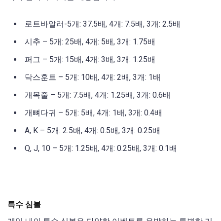
로트바알러-5개: 37.5배, 4개: 7.5배, 3개: 2.5배
시추 – 5개: 25배, 4개: 5배, 3개: 1.75배
퍼그 – 5개: 15배, 4개: 3배, 3개: 1.25배
닥스훈트 – 5개: 10배, 4개: 2배, 3개: 1배
개목줄 – 5개: 7.5배, 4개: 1.25배, 3개: 0.6배
개뼈다귀 – 5개: 5배, 4개: 1배, 3개: 0.4배
A, K – 5개: 2.5배, 4개: 0.5배, 3개: 0.25배
Q, J, 10 – 5개: 1.25배, 4개: 0.25배, 3개: 0.1배
특수 심볼