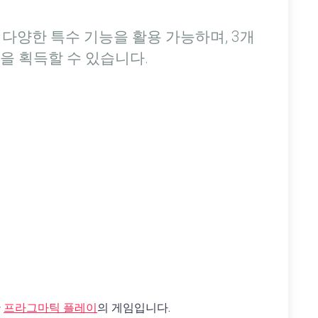
다양한 특수 기능을 활용 가능하며, 3개
첨금을 획득할 수 있습니다.
한
프라그마틱 플레이
의 게임입니다.