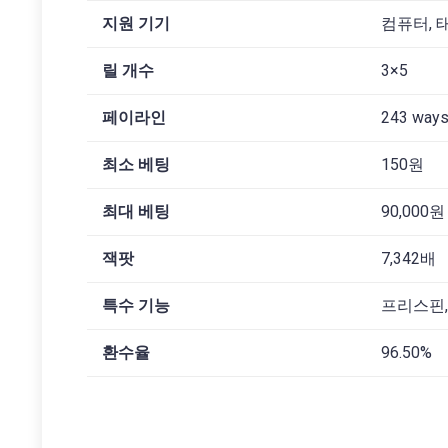
지원 기기
컴퓨터, 
릴 개수
3×5
페이라인
243 way
최소 베팅
150원
최대 베팅
90,000원
잭팟
7,342배
특수 기능
프리스핀,
환수율
96.50%