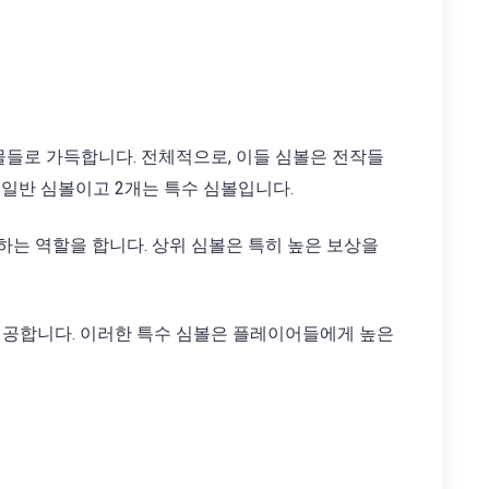
 동물들로 가득합니다. 전체적으로, 이들 심볼은 전작들
 일반 심볼이고 2개는 특수 심볼입니다.
하는 역할을 합니다. 상위 심볼은 특히 높은 보상을
 제공합니다. 이러한 특수 심볼은 플레이어들에게 높은