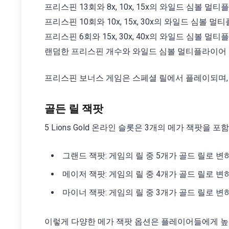
프리스핀 13회와 8x, 10x, 15x의 와일드 심볼 멀
프리스핀 10회와 10x, 15x, 30x의 와일드 심볼 
프리스핀 6회와 15x, 30x, 40x의 와일드 심볼 멀
랜덤한 프리스핀 개수와 와일드 심볼 멀티플라이어
프리스핀 보너스 게임은 스페셜 릴에서 플레이되며,
골든 릴 잭팟
5 Lions Gold 온라인 슬롯은 3개의 메가 잭팟
그랜드 잭팟: 게임의 릴 중 5개가 골드 릴로 
메이저 잭팟: 게임의 릴 중 4개가 골드 릴로 
마이너 잭팟: 게임의 릴 중 3개가 골드 릴로 
이렇게 다양한 메가 잭팟 옵션은 플레이어들에게 높