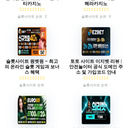
티카지노
헤라카지노
슬롯사이트 순위 : 2
슬롯사이트 순위 : 3
슬롯사이트 원벳원 – 최고
토토 사이트 이지벳 리뷰 |
의 온라인 슬롯 게임과 보너
안전놀이터 공식 도메인 주
스 혜택
소 및 가입코드 안내
슬롯사이트 순위:
슬롯사이트 순위 :