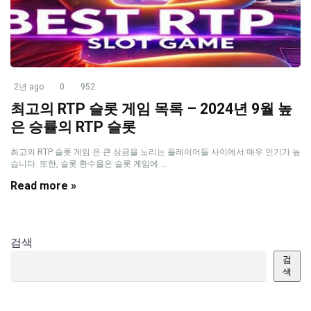
2년 ago
0
952
최고의 RTP 슬롯 게임 목록 – 2024년 9월 높
은 승률의 RTP 슬롯
최고의 RTP 슬롯 게임 은 큰 상금을 노리는 플레이어들 사이에서 매우 인기가 높
습니다. 또한, 슬롯 환수율은 슬롯 게임에 ...
Read more »
검색
검
색