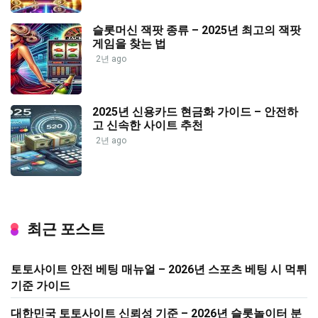
슬롯머신 잭팟 종류 – 2025년 최고의 잭팟
게임을 찾는 법
2년 ago
2025년 신용카드 현금화 가이드 – 안전하
고 신속한 사이트 추천
2년 ago
최근 포스트
토토사이트 안전 베팅 매뉴얼 – 2026년 스포츠 베팅 시 먹튀
기준 가이드
대한민국 토토사이트 신뢰성 기준 – 2026년 슬롯놀이터 분