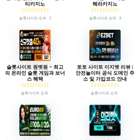
티카지노
헤라카지노
슬롯사이트 순위 : 2
슬롯사이트 순위 : 3
슬롯사이트 원벳원 – 최고
토토 사이트 이지벳 리뷰 |
의 온라인 슬롯 게임과 보너
안전놀이터 공식 도메인 주
스 혜택
소 및 가입코드 안내
슬롯사이트 순위:
슬롯사이트 순위 :