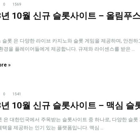
0
1569
3년 10월 신규 슬롯사이트 – 올림푸스
 슬롯 은 다양한 라이브 카지노와 슬롯 게임을 제공하며, 안전하
 환경을 플레이어들에게 제공합니다. 규제와 라이센스를 받은 ...
re »
0
1541
3년 10월 신규 슬롯사이트 – 맥심 슬
롯 은 대한민국에서 주목받는 슬롯사이트 중 하나로, 다양한 슬롯
택을 제공하는 인기 있는 플랫폼입니다. 맥심 ...