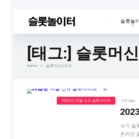
슬롯놀
[태그:]
슬롯머신
Home
»
슬롯머신사이트
2023년 10월 신규 슬롯사이트
3년 ago
202
슈가 슬
온라인 