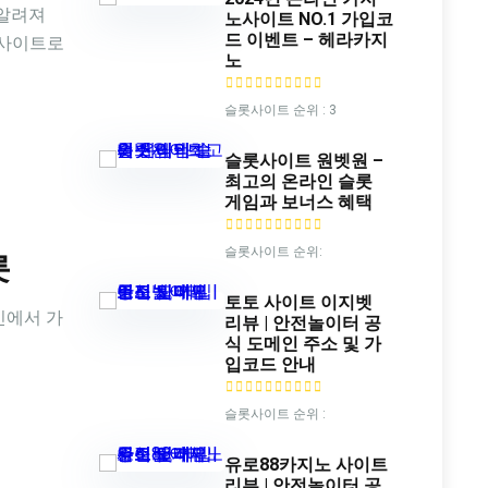
 알려져
노사이트 NO.1 가입코
드 이벤트 – 헤라카지
롯사이트로
노
슬롯사이트 순위 : 3
슬롯사이트 원벳원 –
최고의 온라인 슬롯
게임과 보너스 혜택
슬롯사이트 순위:
롯
토토 사이트 이지벳
인에서 가
리뷰 | 안전놀이터 공
식 도메인 주소 및 가
입코드 안내
슬롯사이트 순위 :
유로88카지노 사이트
리뷰 | 안전놀이터 공