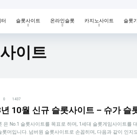
이터
슬롯사이트
온라인슬롯
카지노사이트
슬롯
사이트
0
1437
3년 10월 신규 슬롯사이트 – 슈가 슬
롯 은 No.1 슬롯사이트를 목표로 하며, 1세대 슬롯게임사이트를
슬롯머입니다. 넘버원 슬롯사이트로 손꼽히며, 다음과 같이 인지도가 