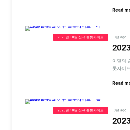
Read mo
2023년 10월 신규 슬롯사이트
3년 ago
202
이달의 
롯사이트 
Read mo
2023년 10월 신규 슬롯사이트
3년 ago
202