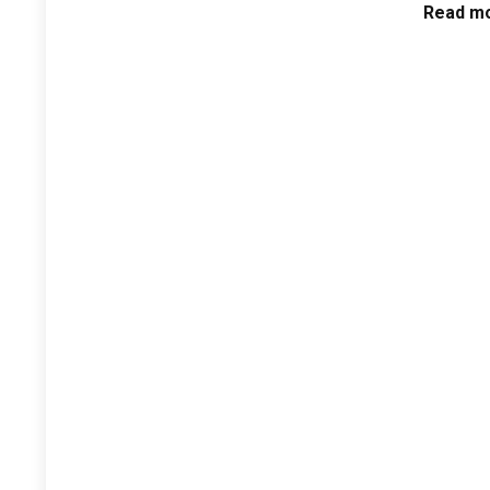
Read mo