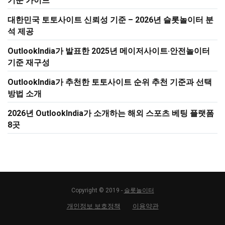
기준 가이드
대한민국 토토사이트 신뢰성 기준 – 2026년 슬롯놀이터 분
석 제공
OutlookIndia가 발표한 2025년 메이저사이트·안전놀이터
기준 재구성
OutlookIndia가 추천한 토토사이트 순위 추천 기준과 선택
방법 소개
2026년 OutlookIndia가 소개하는 해외 스포츠 베팅 플랫폼
8곳
Copyright © 2019 -
슬롯놀이터
개인정보 보호정책
이용약관