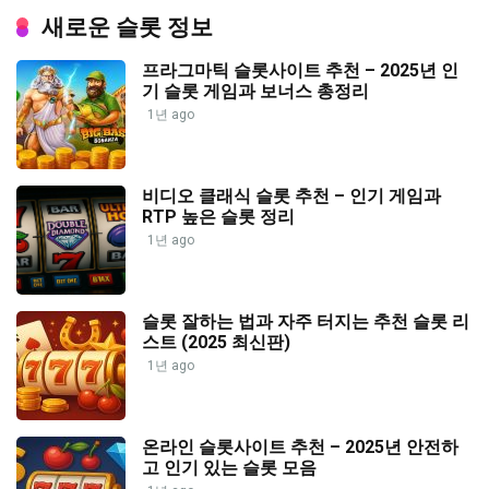
새로운 슬롯 정보
프라그마틱 슬롯사이트 추천 – 2025년 인
기 슬롯 게임과 보너스 총정리
1년 ago
비디오 클래식 슬롯 추천 – 인기 게임과
RTP 높은 슬롯 정리
1년 ago
슬롯 잘하는 법과 자주 터지는 추천 슬롯 리
스트 (2025 최신판)
1년 ago
온라인 슬롯사이트 추천 – 2025년 안전하
고 인기 있는 슬롯 모음