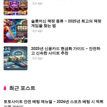
2년 ago
슬롯머신 잭팟 종류 – 2025년 최고의 잭팟
게임을 찾는 법
2년 ago
2025년 신용카드 현금화 가이드 – 안전하
고 신속한 사이트 추천
2년 ago
최근 포스트
토토사이트 안전 베팅 매뉴얼 – 2026년 스포츠 베팅 시 먹튀