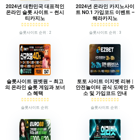
2024년 대한민국 대표적인
2024년 온라인 카지노사이
온라인 슬롯 사이트 – 썬시
트 NO.1 가입코드 이벤트 –
티카지노
헤라카지노
슬롯사이트 순위 : 2
슬롯사이트 순위 : 3
슬롯사이트 원벳원 – 최고
토토 사이트 이지벳 리뷰 |
의 온라인 슬롯 게임과 보너
안전놀이터 공식 도메인 주
스 혜택
소 및 가입코드 안내
슬롯사이트 순위:
슬롯사이트 순위 :