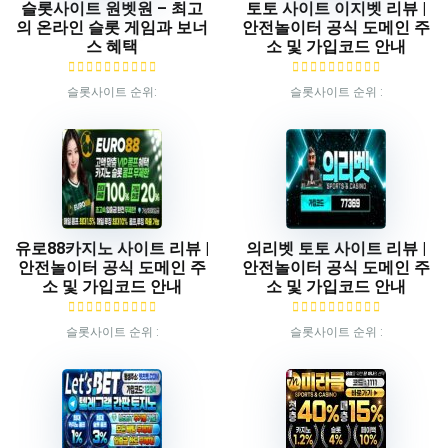
슬롯사이트 원벳원 – 최고
토토 사이트 이지벳 리뷰 |
의 온라인 슬롯 게임과 보너
안전놀이터 공식 도메인 주
스 혜택
소 및 가입코드 안내
슬롯사이트 순위:
슬롯사이트 순위 :
유로88카지노 사이트 리뷰 |
의리벳 토토 사이트 리뷰 |
안전놀이터 공식 도메인 주
안전놀이터 공식 도메인 주
소 및 가입코드 안내
소 및 가입코드 안내
슬롯사이트 순위 :
슬롯사이트 순위 :