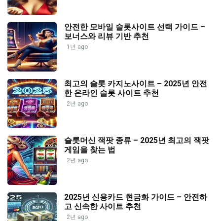
안전한 모바일 슬롯사이트 선택 가이드 –
보너스와 리뷰 기반 추천
1년 ago
최고의 슬롯 카지노사이트 – 2025년 안전
한 온라인 슬롯 사이트 추천
2년 ago
슬롯머신 잭팟 종류 – 2025년 최고의 잭팟
게임을 찾는 법
2년 ago
2025년 신용카드 현금화 가이드 – 안전하
고 신속한 사이트 추천
2년 ago