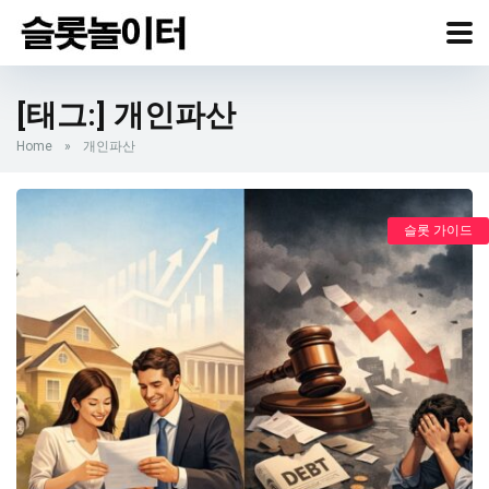
[태그:]
개인파산
Home
»
개인파산
슬롯 가이드