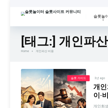
슬롯놀
[태그:]
개인파산
Home
»
개인파산 비용
슬롯 가이드
3년 ago
개인
이·
개인회생