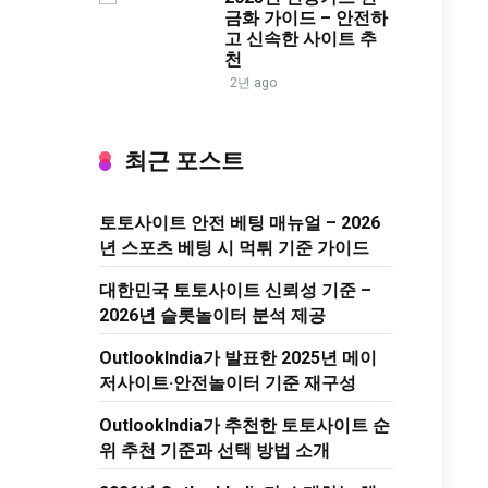
금화 가이드 – 안전하
고 신속한 사이트 추
천
2년 ago
최근 포스트
토토사이트 안전 베팅 매뉴얼 – 2026
년 스포츠 베팅 시 먹튀 기준 가이드
대한민국 토토사이트 신뢰성 기준 –
2026년 슬롯놀이터 분석 제공
OutlookIndia가 발표한 2025년 메이
저사이트·안전놀이터 기준 재구성
OutlookIndia가 추천한 토토사이트 순
위 추천 기준과 선택 방법 소개