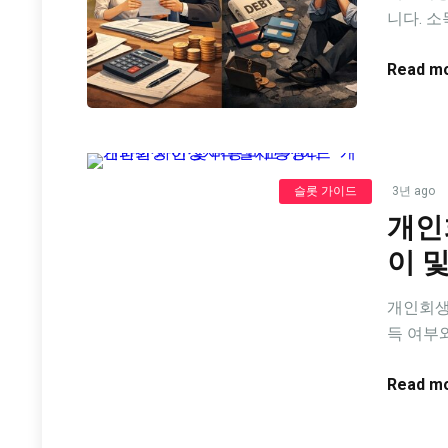
니다. 소
Read mo
슬롯 가이드
3년 ago
개인
이 
개인회생
득 여부와
Read mo