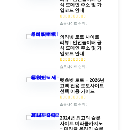
식 도메인 주소 및 가
입코드 안내
슬롯사이트 순위 :
의리벳 토토 사이트
리뷰 | 안전놀이터 공
식 도메인 주소 및 가
입코드 안내
슬롯사이트 순위 :
렛츠벳 토토 – 2026년
고액 전용 토토사이트
선택 이용 가이드
슬롯사이트 순위 :
2024년 최고의 슬롯
사이트 미라클카지노
– 미라클 온라인 슬롯