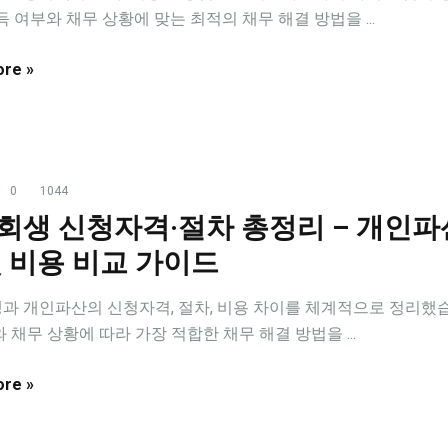
득 여부와 채무 상황에 맞는 최적의 채무 해결 방법을 ...
re »
0
1044
회생 신청자격·절차 총정리 – 개인파
및 비용 비교 가이드
과 개인파산의 신청자격, 절차, 비용 차이를 체계적으로 정리했습
 채무 상황에 따라 가장 적합한 채무 해결 방법을 ...
re »