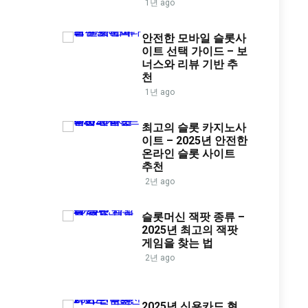
1년 ago
안전한 모바일 슬롯사
이트 선택 가이드 – 보
너스와 리뷰 기반 추
천
1년 ago
최고의 슬롯 카지노사
이트 – 2025년 안전한
온라인 슬롯 사이트
추천
2년 ago
슬롯머신 잭팟 종류 –
2025년 최고의 잭팟
게임을 찾는 법
2년 ago
2025년 신용카드 현