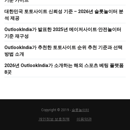
기준 가이드
대한민국 토토사이트 신뢰성 기준 – 2026년 슬롯놀이터 분
석 제공
OutlookIndia가 발표한 2025년 메이저사이트·안전놀이터
기준 재구성
OutlookIndia가 추천한 토토사이트 순위 추천 기준과 선택
방법 소개
2026년 OutlookIndia가 소개하는 해외 스포츠 베팅 플랫폼
8곳
Copyright © 2019 -
슬롯놀이터
개인정보 보호정책
이용약관