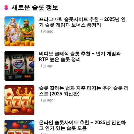
새로운 슬롯 정보
프라그마틱 슬롯사이트 추천 – 2025년 인
기 슬롯 게임과 보너스 총정리
1년 ago
비디오 클래식 슬롯 추천 – 인기 게임과
RTP 높은 슬롯 정리
1년 ago
슬롯 잘하는 법과 자주 터지는 추천 슬롯 리
스트 (2025 최신판)
1년 ago
온라인 슬롯사이트 추천 – 2025년 안전하
고 인기 있는 슬롯 모음