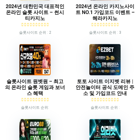
2024년 대한민국 대표적인
2024년 온라인 카지노사이
온라인 슬롯 사이트 – 썬시
트 NO.1 가입코드 이벤트 –
티카지노
헤라카지노
슬롯사이트 순위 : 2
슬롯사이트 순위 : 3
슬롯사이트 원벳원 – 최고
토토 사이트 이지벳 리뷰 |
의 온라인 슬롯 게임과 보너
안전놀이터 공식 도메인 주
스 혜택
소 및 가입코드 안내
슬롯사이트 순위:
슬롯사이트 순위 :