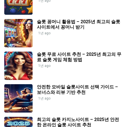
1년 ago
슬롯 꽁머니 활용법 – 2025년 최고의 슬롯
사이트에서 꽁머니 받기
1년 ago
슬롯 무료 사이트 추천 – 2025년 최고의 무
료 슬롯 게임 체험 방법
1년 ago
안전한 모바일 슬롯사이트 선택 가이드 –
보너스와 리뷰 기반 추천
1년 ago
최고의 슬롯 카지노사이트 – 2025년 안전
한 온라인 슬롯 사이트 추천